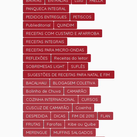
NOVO
BATATAS
ENTRADAS
Luto
PAELLA
PANQUECA INTEGRAL
PEDIDOS ENTREGUES
PETISCOS
Publieditorial
QUINDIM
RECEITAS COM CUSTARD E AFARROBA
RECEITAS INTEGRAIS
RECEITAS PARA MICRO-ONDAS
REFLEXÕES
Receitas do leitor
SOBREMESAS LIGHT
SUFLÊS
SUGESTÕES DE RECEITAS PARA NATAL E FIM
DE ANO.
BACALHAU
BLOGAGEM COLETIVA
Bolinho de Chuva
CAMARÃO
COZINHA INTERNACIONAL
CURSOS
CUSCUZ DE CAMARÃO
Coxinha
DESPEDIDA
DICAS
FIM DE 2010
FLAN
FRUTAS
Farofas
Kibe ou Quibe
MERENGUE
MUFFINS SALGADOS