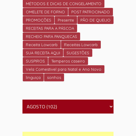
MÉTODOS E DICAS DE CONGELAMENTO
OMELETE DE FORNO
POST PATROCINADO
PROMOÇÕES
Presente
PÃO DE QUEIJO
RECEITAS PARA A PÁSCOA
RECHEIO PARA PANQUECAS
Receita Lowcarb
Receitas Lowcarb
SUA RECEITA AQUI
SUGESTÕES
SUSPIROS
Temperos caseiro
Vela Comestivel para Natal e Ano Novo
linguiça
sonhos