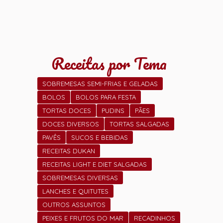
Receitas por Tema
SOBREMESAS SEMI-FRIAS E GELADAS
BOLOS
BOLOS PARA FESTA
TORTAS DOCES
PUDINS
PÃES
DOCES DIVERSOS
TORTAS SALGADAS
PAVÊS
SUCOS E BEBIDAS
RECEITAS DUKAN
RECEITAS LIGHT E DIET SALGADAS
SOBREMESAS DIVERSAS
LANCHES E QUITUTES
OUTROS ASSUNTOS
PEIXES E FRUTOS DO MAR
RECADINHOS