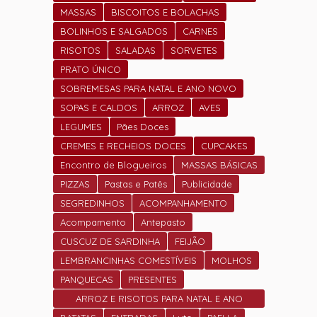
MASSAS
BISCOITOS E BOLACHAS
BOLINHOS E SALGADOS
CARNES
RISOTOS
SALADAS
SORVETES
PRATO ÚNICO
SOBREMESAS PARA NATAL E ANO NOVO
SOPAS E CALDOS
ARROZ
AVES
LEGUMES
Pães Doces
CREMES E RECHEIOS DOCES
CUPCAKES
Encontro de Blogueiros
MASSAS BÁSICAS
PIZZAS
Pastas e Patês
Publicidade
SEGREDINHOS
ACOMPANHAMENTO
Acompamento
Antepasto
CUSCUZ DE SARDINHA
FEIJÃO
LEMBRANCINHAS COMESTÍVEIS
MOLHOS
PANQUECAS
PRESENTES
ARROZ E RISOTOS PARA NATAL E ANO