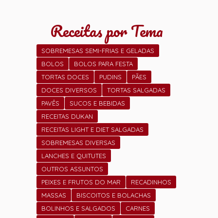
Receitas por Tema
SOBREMESAS SEMI-FRIAS E GELADAS
BOLOS
BOLOS PARA FESTA
TORTAS DOCES
PUDINS
PÃES
DOCES DIVERSOS
TORTAS SALGADAS
PAVÊS
SUCOS E BEBIDAS
RECEITAS DUKAN
RECEITAS LIGHT E DIET SALGADAS
SOBREMESAS DIVERSAS
LANCHES E QUITUTES
OUTROS ASSUNTOS
PEIXES E FRUTOS DO MAR
RECADINHOS
MASSAS
BISCOITOS E BOLACHAS
BOLINHOS E SALGADOS
CARNES