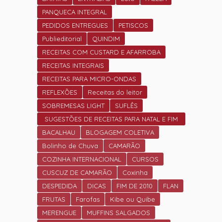
PANQUECA INTEGRAL
PEDIDOS ENTREGUES
PETISCOS
Publieditorial
QUINDIM
RECEITAS COM CUSTARD E AFARROBA
RECEITAS INTEGRAIS
RECEITAS PARA MICRO-ONDAS
REFLEXÕES
Receitas do leitor
SOBREMESAS LIGHT
SUFLÊS
SUGESTÕES DE RECEITAS PARA NATAL E FIM
DE ANO.
BACALHAU
BLOGAGEM COLETIVA
Bolinho de Chuva
CAMARÃO
COZINHA INTERNACIONAL
CURSOS
CUSCUZ DE CAMARÃO
Coxinha
DESPEDIDA
DICAS
FIM DE 2010
FLAN
FRUTAS
Farofas
Kibe ou Quibe
MERENGUE
MUFFINS SALGADOS