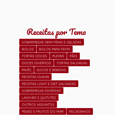
Receitas por Tema
SOBREMESAS SEMI-FRIAS E GELADAS
BOLOS
BOLOS PARA FESTA
TORTAS DOCES
PUDINS
PÃES
DOCES DIVERSOS
TORTAS SALGADAS
PAVÊS
SUCOS E BEBIDAS
RECEITAS DUKAN
RECEITAS LIGHT E DIET SALGADAS
SOBREMESAS DIVERSAS
LANCHES E QUITUTES
OUTROS ASSUNTOS
PEIXES E FRUTOS DO MAR
RECADINHOS