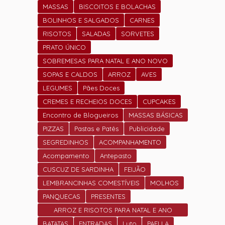
MASSAS
BISCOITOS E BOLACHAS
BOLINHOS E SALGADOS
CARNES
RISOTOS
SALADAS
SORVETES
PRATO ÚNICO
SOBREMESAS PARA NATAL E ANO NOVO
SOPAS E CALDOS
ARROZ
AVES
LEGUMES
Pães Doces
CREMES E RECHEIOS DOCES
CUPCAKES
Encontro de Blogueiros
MASSAS BÁSICAS
PIZZAS
Pastas e Patês
Publicidade
SEGREDINHOS
ACOMPANHAMENTO
Acompamento
Antepasto
CUSCUZ DE SARDINHA
FEIJÃO
LEMBRANCINHAS COMESTÍVEIS
MOLHOS
PANQUECAS
PRESENTES
ARROZ E RISOTOS PARA NATAL E ANO
NOVO
BATATAS
ENTRADAS
Luto
PAELLA