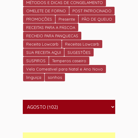
MÉTODOS E DICAS DE CONGELAMENTO
OMELETE DE FORNO
POST PATROCINADO
PROMOÇÕES
Presente
PÃO DE QUEIJO
RECEITAS PARA A PÁSCOA
RECHEIO PARA PANQUECAS
Receita Lowcarb
Receitas Lowcarb
SUA RECEITA AQUI
SUGESTÕES
SUSPIROS
Temperos caseiro
Vela Comestivel para Natal e Ano Novo
linguiça
sonhos