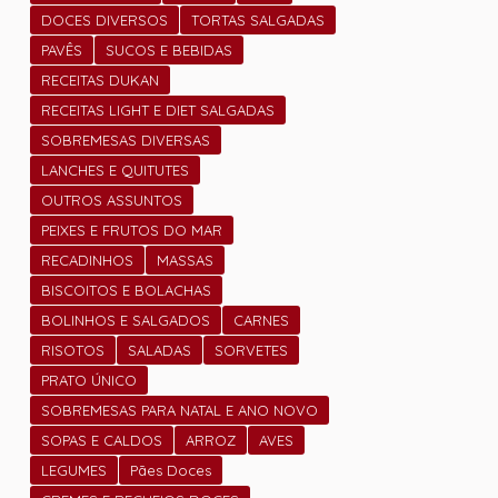
DOCES DIVERSOS
TORTAS SALGADAS
PAVÊS
SUCOS E BEBIDAS
RECEITAS DUKAN
RECEITAS LIGHT E DIET SALGADAS
SOBREMESAS DIVERSAS
LANCHES E QUITUTES
OUTROS ASSUNTOS
PEIXES E FRUTOS DO MAR
RECADINHOS
MASSAS
BISCOITOS E BOLACHAS
BOLINHOS E SALGADOS
CARNES
RISOTOS
SALADAS
SORVETES
PRATO ÚNICO
SOBREMESAS PARA NATAL E ANO NOVO
SOPAS E CALDOS
ARROZ
AVES
LEGUMES
Pães Doces