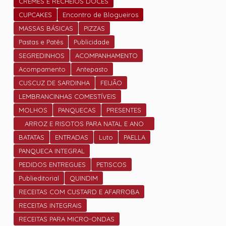
CREMES E RECHEIOS DOCES
CUPCAKES
Encontro de Blogueiros
MASSAS BÁSICAS
PIZZAS
Pastas e Patês
Publicidade
SEGREDINHOS
ACOMPANHAMENTO
Acompamento
Antepasto
CUSCUZ DE SARDINHA
FEIJÃO
LEMBRANCINHAS COMESTÍVEIS
MOLHOS
PANQUECAS
PRESENTES
ARROZ E RISOTOS PARA NATAL E ANO
NOVO
BATATAS
ENTRADAS
Luto
PAELLA
PANQUECA INTEGRAL
PEDIDOS ENTREGUES
PETISCOS
Publieditorial
QUINDIM
RECEITAS COM CUSTARD E AFARROBA
RECEITAS INTEGRAIS
RECEITAS PARA MICRO-ONDAS