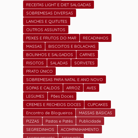
RECEITAS LIGHT E DIET SALGADAS
SOBREMESAS DIVERSAS
LANCHES E QUITUTES
OUTROS ASSUNTOS
PEIXES E FRUTOS DO MAR
RECADINHOS
MASSAS
BISCOITOS E BOLACHAS
BOLINHOS E SALGADOS
CARNES
RISOTOS
SALADAS
SORVETES
PRATO ÚNICO
SOBREMESAS PARA NATAL E ANO NOVO
SOPAS E CALDOS
ARROZ
AVES
LEGUMES
Pães Doces
CREMES E RECHEIOS DOCES
CUPCAKES
Encontro de Blogueiros
MASSAS BÁSICAS
PIZZAS
Pastas e Patês
Publicidade
SEGREDINHOS
ACOMPANHAMENTO
Acompamento
Antepasto