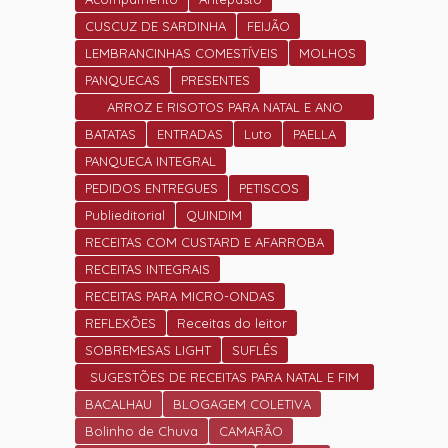
CUSCUZ DE SARDINHA
FEIJÃO
LEMBRANCINHAS COMESTÍVEIS
MOLHOS
PANQUECAS
PRESENTES
ARROZ E RISOTOS PARA NATAL E ANO
NOVO
BATATAS
ENTRADAS
Luto
PAELLA
PANQUECA INTEGRAL
PEDIDOS ENTREGUES
PETISCOS
Publieditorial
QUINDIM
RECEITAS COM CUSTARD E AFARROBA
RECEITAS INTEGRAIS
RECEITAS PARA MICRO-ONDAS
REFLEXÕES
Receitas do leitor
SOBREMESAS LIGHT
SUFLÊS
SUGESTÕES DE RECEITAS PARA NATAL E FIM
DE ANO.
BACALHAU
BLOGAGEM COLETIVA
Bolinho de Chuva
CAMARÃO