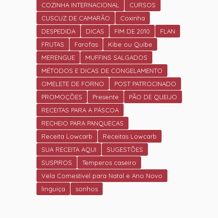
COZINHA INTERNACIONAL
CURSOS
CUSCUZ DE CAMARÃO
Coxinha
DESPEDIDA
DICAS
FIM DE 2010
FLAN
FRUTAS
Farofas
Kibe ou Quibe
MERENGUE
MUFFINS SALGADOS
MÉTODOS E DICAS DE CONGELAMENTO
OMELETE DE FORNO
POST PATROCINADO
PROMOÇÕES
Presente
PÃO DE QUEIJO
RECEITAS PARA A PÁSCOA
RECHEIO PARA PANQUECAS
Receita Lowcarb
Receitas Lowcarb
SUA RECEITA AQUI
SUGESTÕES
SUSPIROS
Temperos caseiro
Vela Comestivel para Natal e Ano Novo
linguiça
sonhos