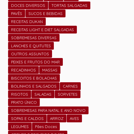
DOCES DIVERSOS
TORTAS SALGADAS
PAVÊS
SUCOS E BEBIDAS
RECEITAS DUKAN
RECEITAS LIGHT E DIET SALGADAS
SOBREMESAS DIVERSAS
LANCHES E QUITUTES
OUTROS ASSUNTOS
PEIXES E FRUTOS DO MAR
RECADINHOS
MASSAS
BISCOITOS E BOLACHAS
BOLINHOS E SALGADOS
CARNES
RISOTOS
SALADAS
SORVETES
PRATO ÚNICO
SOBREMESAS PARA NATAL E ANO NOVO
SOPAS E CALDOS
ARROZ
AVES
LEGUMES
Pães Doces