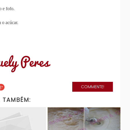
 e fofo.
m o acúcar.
COMMENTE!
A TAMBÉM: