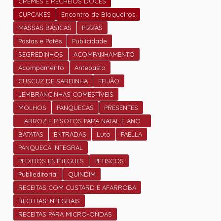
CREMES E RECHEIOS DOCES
CUPCAKES
Encontro de Blogueiros
MASSAS BÁSICAS
PIZZAS
Pastas e Patês
Publicidade
SEGREDINHOS
ACOMPANHAMENTO
Acompamento
Antepasto
CUSCUZ DE SARDINHA
FEIJÃO
LEMBRANCINHAS COMESTÍVEIS
MOLHOS
PANQUECAS
PRESENTES
ARROZ E RISOTOS PARA NATAL E ANO
NOVO
BATATAS
ENTRADAS
Luto
PAELLA
PANQUECA INTEGRAL
PEDIDOS ENTREGUES
PETISCOS
Publieditorial
QUINDIM
RECEITAS COM CUSTARD E AFARROBA
RECEITAS INTEGRAIS
RECEITAS PARA MICRO-ONDAS