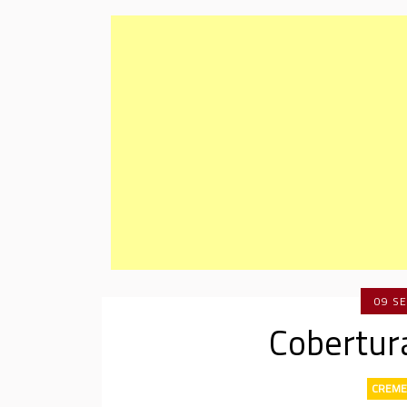
09 S
Cobertur
CREME