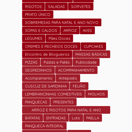
RISOTOS
SALADAS
SORVETES
PRATO ÚNICO
SOBREMESAS PARA NATAL E ANO NOVO
SOPAS E CALDOS
ARROZ
AVES
LEGUMES
Pães Doces
CREMES E RECHEIOS DOCES
CUPCAKES
Encontro de Blogueiros
MASSAS BÁSICAS
PIZZAS
Pastas e Patês
Publicidade
SEGREDINHOS
ACOMPANHAMENTO
Acompamento
Antepasto
CUSCUZ DE SARDINHA
FEIJÃO
LEMBRANCINHAS COMESTÍVEIS
MOLHOS
PANQUECAS
PRESENTES
ARROZ E RISOTOS PARA NATAL E ANO
NOVO
BATATAS
ENTRADAS
Luto
PAELLA
PANQUECA INTEGRAL