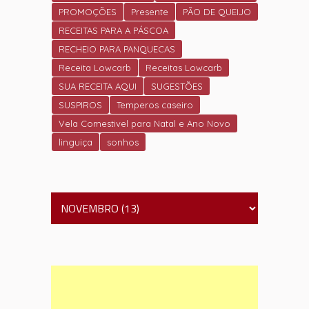
PROMOÇÕES
Presente
PÃO DE QUEIJO
RECEITAS PARA A PÁSCOA
RECHEIO PARA PANQUECAS
Receita Lowcarb
Receitas Lowcarb
SUA RECEITA AQUI
SUGESTÕES
SUSPIROS
Temperos caseiro
Vela Comestivel para Natal e Ano Novo
linguiça
sonhos