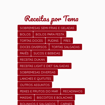
Receitas por Tema
SOBREMESAS SEMI-FRIAS E GELADAS
BOLOS
BOLOS PARA FESTA
TORTAS DOCES
PUDINS
PÃES
DOCES DIVERSOS
TORTAS SALGADAS
PAVÊS
SUCOS E BEBIDAS
RECEITAS DUKAN
RECEITAS LIGHT E DIET SALGADAS
SOBREMESAS DIVERSAS
LANCHES E QUITUTES
OUTROS ASSUNTOS
PEIXES E FRUTOS DO MAR
RECADINHOS
MASSAS
BISCOITOS E BOLACHAS
BOLINHOS E SALGADOS
CARNES