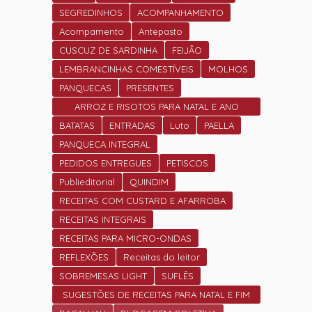
SEGREDINHOS
ACOMPANHAMENTO
Acompamento
Antepasto
CUSCUZ DE SARDINHA
FEIJÃO
LEMBRANCINHAS COMESTÍVEIS
MOLHOS
PANQUECAS
PRESENTES
ARROZ E RISOTOS PARA NATAL E ANO
NOVO
BATATAS
ENTRADAS
Luto
PAELLA
PANQUECA INTEGRAL
PEDIDOS ENTREGUES
PETISCOS
Publieditorial
QUINDIM
RECEITAS COM CUSTARD E AFARROBA
RECEITAS INTEGRAIS
RECEITAS PARA MICRO-ONDAS
REFLEXÕES
Receitas do leitor
SOBREMESAS LIGHT
SUFLÊS
SUGESTÕES DE RECEITAS PARA NATAL E FIM