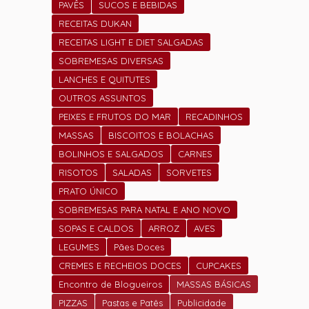
PAVÊS
SUCOS E BEBIDAS
RECEITAS DUKAN
RECEITAS LIGHT E DIET SALGADAS
SOBREMESAS DIVERSAS
LANCHES E QUITUTES
OUTROS ASSUNTOS
PEIXES E FRUTOS DO MAR
RECADINHOS
MASSAS
BISCOITOS E BOLACHAS
BOLINHOS E SALGADOS
CARNES
RISOTOS
SALADAS
SORVETES
PRATO ÚNICO
SOBREMESAS PARA NATAL E ANO NOVO
SOPAS E CALDOS
ARROZ
AVES
LEGUMES
Pães Doces
CREMES E RECHEIOS DOCES
CUPCAKES
Encontro de Blogueiros
MASSAS BÁSICAS
PIZZAS
Pastas e Patês
Publicidade