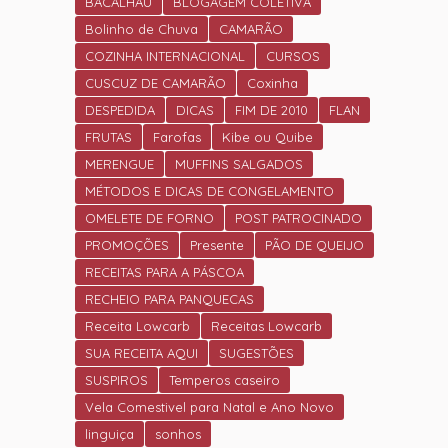
DE ANO.
BACALHAU
BLOGAGEM COLETIVA
Bolinho de Chuva
CAMARÃO
COZINHA INTERNACIONAL
CURSOS
CUSCUZ DE CAMARÃO
Coxinha
DESPEDIDA
DICAS
FIM DE 2010
FLAN
FRUTAS
Farofas
Kibe ou Quibe
MERENGUE
MUFFINS SALGADOS
MÉTODOS E DICAS DE CONGELAMENTO
OMELETE DE FORNO
POST PATROCINADO
PROMOÇÕES
Presente
PÃO DE QUEIJO
RECEITAS PARA A PÁSCOA
RECHEIO PARA PANQUECAS
Receita Lowcarb
Receitas Lowcarb
SUA RECEITA AQUI
SUGESTÕES
SUSPIROS
Temperos caseiro
Vela Comestivel para Natal e Ano Novo
linguiça
sonhos