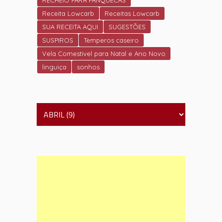
RECHEIO PARA PANQUECAS
Receita Lowcarb
Receitas Lowcarb
SUA RECEITA AQUI
SUGESTÕES
SUSPIROS
Temperos caseiro
Vela Comestivel para Natal e Ano Novo
linguiça
sonhos