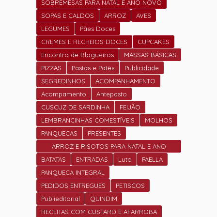
SOBREMESAS PARA NATAL E ANO NOVO
SOPAS E CALDOS
ARROZ
AVES
LEGUMES
Pães Doces
CREMES E RECHEIOS DOCES
CUPCAKES
Encontro de Blogueiros
MASSAS BÁSICAS
PIZZAS
Pastas e Patês
Publicidade
SEGREDINHOS
ACOMPANHAMENTO
Acompamento
Antepasto
CUSCUZ DE SARDINHA
FEIJÃO
LEMBRANCINHAS COMESTÍVEIS
MOLHOS
PANQUECAS
PRESENTES
ARROZ E RISOTOS PARA NATAL E ANO
NOVO
BATATAS
ENTRADAS
Luto
PAELLA
PANQUECA INTEGRAL
PEDIDOS ENTREGUES
PETISCOS
Publieditorial
QUINDIM
RECEITAS COM CUSTARD E AFARROBA