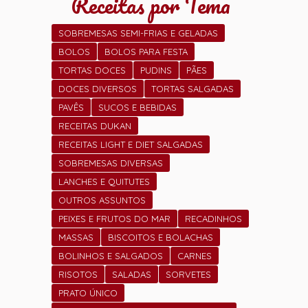
Receitas por Tema
SOBREMESAS SEMI-FRIAS E GELADAS
BOLOS
BOLOS PARA FESTA
TORTAS DOCES
PUDINS
PÃES
DOCES DIVERSOS
TORTAS SALGADAS
PAVÊS
SUCOS E BEBIDAS
RECEITAS DUKAN
RECEITAS LIGHT E DIET SALGADAS
SOBREMESAS DIVERSAS
LANCHES E QUITUTES
OUTROS ASSUNTOS
PEIXES E FRUTOS DO MAR
RECADINHOS
MASSAS
BISCOITOS E BOLACHAS
BOLINHOS E SALGADOS
CARNES
RISOTOS
SALADAS
SORVETES
PRATO ÚNICO