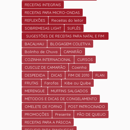
RECEITAS INTEGRAIS
RECEITAS PARA MICRO-ONDAS
REFLEXÕES
Receitas do leitor
SOBREMESAS LIGHT
SUFLÊS
SUGESTÕES DE RECEITAS PARA NATAL E FIM
DE ANO.
BACALHAU
BLOGAGEM COLETIVA
Bolinho de Chuva
CAMARÃO
COZINHA INTERNACIONAL
CURSOS
CUSCUZ DE CAMARÃO
Coxinha
DESPEDIDA
DICAS
FIM DE 2010
FLAN
FRUTAS
Farofas
Kibe ou Quibe
MERENGUE
MUFFINS SALGADOS
MÉTODOS E DICAS DE CONGELAMENTO
OMELETE DE FORNO
POST PATROCINADO
PROMOÇÕES
Presente
PÃO DE QUEIJO
RECEITAS PARA A PÁSCOA