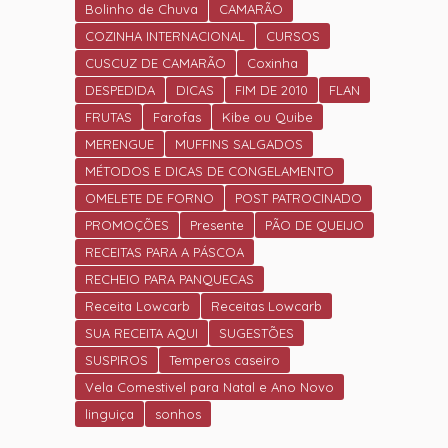
Bolinho de Chuva
CAMARÃO
COZINHA INTERNACIONAL
CURSOS
CUSCUZ DE CAMARÃO
Coxinha
DESPEDIDA
DICAS
FIM DE 2010
FLAN
FRUTAS
Farofas
Kibe ou Quibe
MERENGUE
MUFFINS SALGADOS
MÉTODOS E DICAS DE CONGELAMENTO
OMELETE DE FORNO
POST PATROCINADO
PROMOÇÕES
Presente
PÃO DE QUEIJO
RECEITAS PARA A PÁSCOA
RECHEIO PARA PANQUECAS
Receita Lowcarb
Receitas Lowcarb
SUA RECEITA AQUI
SUGESTÕES
SUSPIROS
Temperos caseiro
Vela Comestivel para Natal e Ano Novo
linguiça
sonhos