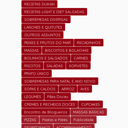
RECEITAS DUKAN
RECEITAS LIGHT E DIET SALGADAS
SOBREMESAS DIVERSAS
LANCHES E QUITUTES
OUTROS ASSUNTOS
PEIXES E FRUTOS DO MAR
RECADINHOS
MASSAS
BISCOITOS E BOLACHAS
BOLINHOS E SALGADOS
CARNES
RISOTOS
SALADAS
SORVETES
PRATO ÚNICO
SOBREMESAS PARA NATAL E ANO NOVO
SOPAS E CALDOS
ARROZ
AVES
LEGUMES
Pães Doces
CREMES E RECHEIOS DOCES
CUPCAKES
Encontro de Blogueiros
MASSAS BÁSICAS
PIZZAS
Pastas e Patês
Publicidade
SEGREDINHOS
ACOMPANHAMENTO