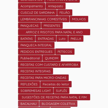
Acompamento
Antepasto
CUSCUZ DE SARDINHA
FEIJÃO
LEMBRANCINHAS COMESTÍVEIS
MOLHOS
PANQUECAS
PRESENTES
ARROZ E RISOTOS PARA NATAL E ANO
NOVO
BATATAS
ENTRADAS
Luto
PAELLA
PANQUECA INTEGRAL
PEDIDOS ENTREGUES
PETISCOS
Publieditorial
QUINDIM
RECEITAS COM CUSTARD E AFARROBA
RECEITAS INTEGRAIS
RECEITAS PARA MICRO-ONDAS
REFLEXÕES
Receitas do leitor
SOBREMESAS LIGHT
SUFLÊS
SUGESTÕES DE RECEITAS PARA NATAL E FIM
DE ANO.
BACALHAU
BLOGAGEM COLETIVA