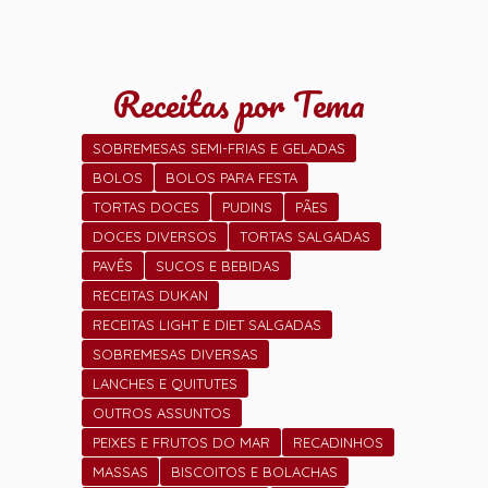
Receitas por Tema
SOBREMESAS SEMI-FRIAS E GELADAS
BOLOS
BOLOS PARA FESTA
TORTAS DOCES
PUDINS
PÃES
DOCES DIVERSOS
TORTAS SALGADAS
PAVÊS
SUCOS E BEBIDAS
RECEITAS DUKAN
RECEITAS LIGHT E DIET SALGADAS
SOBREMESAS DIVERSAS
LANCHES E QUITUTES
OUTROS ASSUNTOS
PEIXES E FRUTOS DO MAR
RECADINHOS
MASSAS
BISCOITOS E BOLACHAS