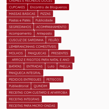
CREMES E RECHEIOS DOCES
CUPCAKES
Encontro de Blogueiros
MASSAS BÁSICAS
PIZZAS
Pastas e Patês
Publicidade
SEGREDINHOS
ACOMPANHAMENTO
Acompamento
Antepasto
CUSCUZ DE SARDINHA
FEIJÃO
LEMBRANCINHAS COMESTÍVEIS
MOLHOS
PANQUECAS
PRESENTES
ARROZ E RISOTOS PARA NATAL E ANO
NOVO
BATATAS
ENTRADAS
Luto
PAELLA
PANQUECA INTEGRAL
PEDIDOS ENTREGUES
PETISCOS
Publieditorial
QUINDIM
RECEITAS COM CUSTARD E AFARROBA
RECEITAS INTEGRAIS
RECEITAS PARA MICRO-ONDAS