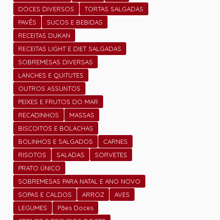
DOCES DIVERSOS
TORTAS SALGADAS
PAVÊS
SUCOS E BEBIDAS
RECEITAS DUKAN
RECEITAS LIGHT E DIET SALGADAS
SOBREMESAS DIVERSAS
LANCHES E QUITUTES
OUTROS ASSUNTOS
PEIXES E FRUTOS DO MAR
RECADINHOS
MASSAS
BISCOITOS E BOLACHAS
BOLINHOS E SALGADOS
CARNES
RISOTOS
SALADAS
SORVETES
PRATO ÚNICO
SOBREMESAS PARA NATAL E ANO NOVO
SOPAS E CALDOS
ARROZ
AVES
LEGUMES
Pães Doces