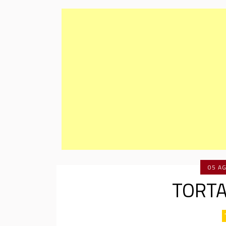
05 A
TORTA