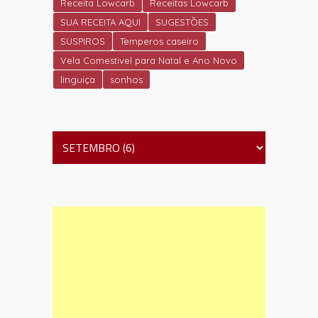
Receita Lowcarb
Receitas Lowcarb
SUA RECEITA AQUI
SUGESTÕES
SUSPIROS
Temperos caseiro
Vela Comestivel para Natal e Ano Novo
linguiça
sonhos