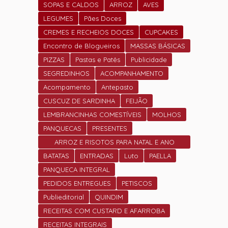
SOPAS E CALDOS
ARROZ
AVES
LEGUMES
Pães Doces
CREMES E RECHEIOS DOCES
CUPCAKES
Encontro de Blogueiros
MASSAS BÁSICAS
PIZZAS
Pastas e Patês
Publicidade
SEGREDINHOS
ACOMPANHAMENTO
Acompamento
Antepasto
CUSCUZ DE SARDINHA
FEIJÃO
LEMBRANCINHAS COMESTÍVEIS
MOLHOS
PANQUECAS
PRESENTES
ARROZ E RISOTOS PARA NATAL E ANO
NOVO
BATATAS
ENTRADAS
Luto
PAELLA
PANQUECA INTEGRAL
PEDIDOS ENTREGUES
PETISCOS
Publieditorial
QUINDIM
RECEITAS COM CUSTARD E AFARROBA
RECEITAS INTEGRAIS