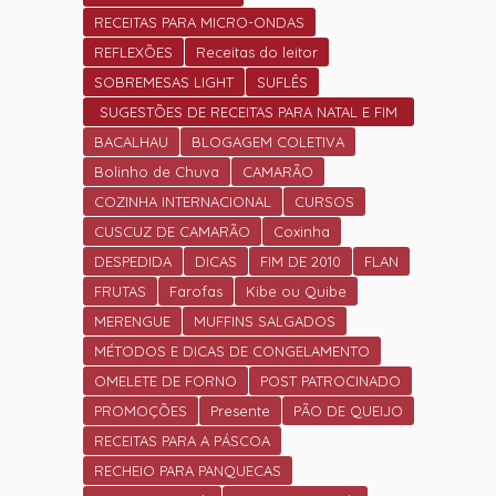
RECEITAS PARA MICRO-ONDAS
REFLEXÕES
Receitas do leitor
SOBREMESAS LIGHT
SUFLÊS
SUGESTÕES DE RECEITAS PARA NATAL E FIM
DE ANO.
BACALHAU
BLOGAGEM COLETIVA
Bolinho de Chuva
CAMARÃO
COZINHA INTERNACIONAL
CURSOS
CUSCUZ DE CAMARÃO
Coxinha
DESPEDIDA
DICAS
FIM DE 2010
FLAN
FRUTAS
Farofas
Kibe ou Quibe
MERENGUE
MUFFINS SALGADOS
MÉTODOS E DICAS DE CONGELAMENTO
OMELETE DE FORNO
POST PATROCINADO
PROMOÇÕES
Presente
PÃO DE QUEIJO
RECEITAS PARA A PÁSCOA
RECHEIO PARA PANQUECAS