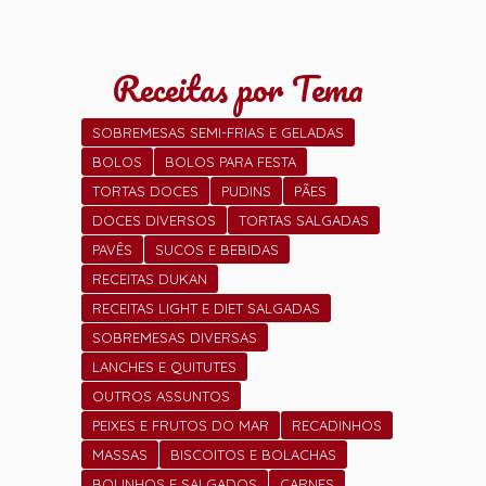
Receitas por Tema
SOBREMESAS SEMI-FRIAS E GELADAS
BOLOS
BOLOS PARA FESTA
TORTAS DOCES
PUDINS
PÃES
DOCES DIVERSOS
TORTAS SALGADAS
PAVÊS
SUCOS E BEBIDAS
RECEITAS DUKAN
RECEITAS LIGHT E DIET SALGADAS
SOBREMESAS DIVERSAS
LANCHES E QUITUTES
OUTROS ASSUNTOS
PEIXES E FRUTOS DO MAR
RECADINHOS
MASSAS
BISCOITOS E BOLACHAS
BOLINHOS E SALGADOS
CARNES