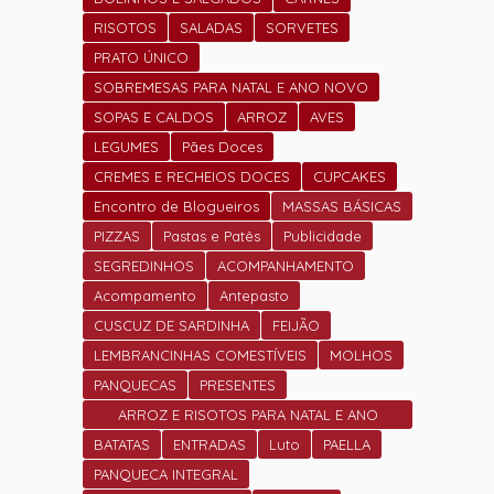
RISOTOS
SALADAS
SORVETES
PRATO ÚNICO
SOBREMESAS PARA NATAL E ANO NOVO
SOPAS E CALDOS
ARROZ
AVES
LEGUMES
Pães Doces
CREMES E RECHEIOS DOCES
CUPCAKES
Encontro de Blogueiros
MASSAS BÁSICAS
PIZZAS
Pastas e Patês
Publicidade
SEGREDINHOS
ACOMPANHAMENTO
Acompamento
Antepasto
CUSCUZ DE SARDINHA
FEIJÃO
LEMBRANCINHAS COMESTÍVEIS
MOLHOS
PANQUECAS
PRESENTES
ARROZ E RISOTOS PARA NATAL E ANO
NOVO
BATATAS
ENTRADAS
Luto
PAELLA
PANQUECA INTEGRAL