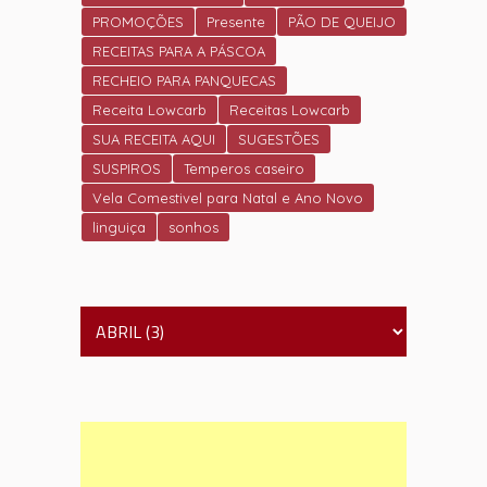
PROMOÇÕES
Presente
PÃO DE QUEIJO
RECEITAS PARA A PÁSCOA
RECHEIO PARA PANQUECAS
Receita Lowcarb
Receitas Lowcarb
SUA RECEITA AQUI
SUGESTÕES
SUSPIROS
Temperos caseiro
Vela Comestivel para Natal e Ano Novo
linguiça
sonhos