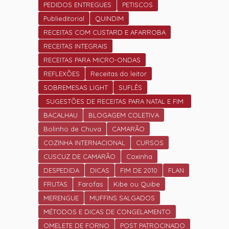
PEDIDOS ENTREGUES
PETISCOS
Publieditorial
QUINDIM
RECEITAS COM CUSTARD E AFARROBA
RECEITAS INTEGRAIS
RECEITAS PARA MICRO-ONDAS
REFLEXÕES
Receitas do leitor
SOBREMESAS LIGHT
SUFLÊS
SUGESTÕES DE RECEITAS PARA NATAL E FIM
DE ANO.
BACALHAU
BLOGAGEM COLETIVA
Bolinho de Chuva
CAMARÃO
COZINHA INTERNACIONAL
CURSOS
CUSCUZ DE CAMARÃO
Coxinha
DESPEDIDA
DICAS
FIM DE 2010
FLAN
FRUTAS
Farofas
Kibe ou Quibe
MERENGUE
MUFFINS SALGADOS
MÉTODOS E DICAS DE CONGELAMENTO
OMELETE DE FORNO
POST PATROCINADO