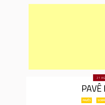
21 A
PAVÊ 
PAVÊS
-
SOBR