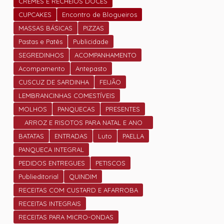
CREMES E RECHEIOS DOCES
CUPCAKES
Encontro de Blogueiros
MASSAS BÁSICAS
PIZZAS
Pastas e Patês
Publicidade
SEGREDINHOS
ACOMPANHAMENTO
Acompamento
Antepasto
CUSCUZ DE SARDINHA
FEIJÃO
LEMBRANCINHAS COMESTÍVEIS
MOLHOS
PANQUECAS
PRESENTES
ARROZ E RISOTOS PARA NATAL E ANO
NOVO
BATATAS
ENTRADAS
Luto
PAELLA
PANQUECA INTEGRAL
PEDIDOS ENTREGUES
PETISCOS
Publieditorial
QUINDIM
RECEITAS COM CUSTARD E AFARROBA
RECEITAS INTEGRAIS
RECEITAS PARA MICRO-ONDAS