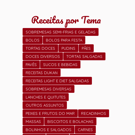
Receitas por Tema
SOBREMESAS SEMI-FRIAS E GELADAS
BOLOS
BOLOS PARA FESTA
TORTAS DOCES
PUDINS
PÃES
DOCES DIVERSOS
TORTAS SALGADAS
PAVÊS
SUCOS E BEBIDAS
RECEITAS DUKAN
RECEITAS LIGHT E DIET SALGADAS
SOBREMESAS DIVERSAS
LANCHES E QUITUTES
OUTROS ASSUNTOS
PEIXES E FRUTOS DO MAR
RECADINHOS
MASSAS
BISCOITOS E BOLACHAS
BOLINHOS E SALGADOS
CARNES