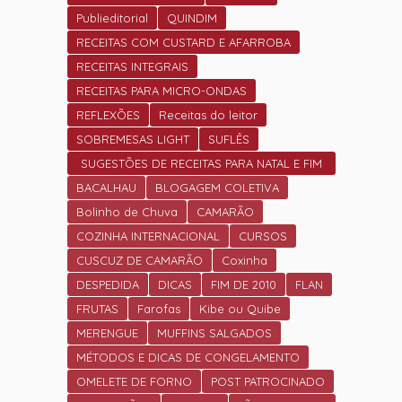
Publieditorial
QUINDIM
RECEITAS COM CUSTARD E AFARROBA
RECEITAS INTEGRAIS
RECEITAS PARA MICRO-ONDAS
REFLEXÕES
Receitas do leitor
SOBREMESAS LIGHT
SUFLÊS
SUGESTÕES DE RECEITAS PARA NATAL E FIM
DE ANO.
BACALHAU
BLOGAGEM COLETIVA
Bolinho de Chuva
CAMARÃO
COZINHA INTERNACIONAL
CURSOS
CUSCUZ DE CAMARÃO
Coxinha
DESPEDIDA
DICAS
FIM DE 2010
FLAN
FRUTAS
Farofas
Kibe ou Quibe
MERENGUE
MUFFINS SALGADOS
MÉTODOS E DICAS DE CONGELAMENTO
OMELETE DE FORNO
POST PATROCINADO