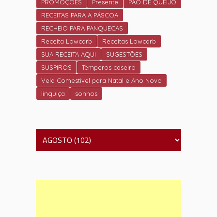
PROMOÇÕES
Presente
PÃO DE QUEIJO
RECEITAS PARA A PÁSCOA
RECHEIO PARA PANQUECAS
Receita Lowcarb
Receitas Lowcarb
SUA RECEITA AQUI
SUGESTÕES
SUSPIROS
Temperos caseiro
Vela Comestivel para Natal e Ano Novo
linguiça
sonhos