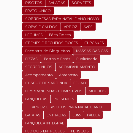
RISOTOS
SALADAS
SORVETES
PRATO ÚNICO
SOBREMESAS PARA NATAL E ANO NOVO
SOPAS E CALDOS
ARROZ
AVES
LEGUMES
Pães Doces
CREMES E RECHEIOS DOCES
CUPCAKES
Encontro de Blogueiros
MASSAS BÁSICAS
PIZZAS
Pastas e Patês
Publicidade
SEGREDINHOS
ACOMPANHAMENTO
Acompamento
Antepasto
CUSCUZ DE SARDINHA
FEIJÃO
LEMBRANCINHAS COMESTÍVEIS
MOLHOS
PANQUECAS
PRESENTES
ARROZ E RISOTOS PARA NATAL E ANO
NOVO
BATATAS
ENTRADAS
Luto
PAELLA
PANQUECA INTEGRAL
PEDIDOS ENTREGUES
PETISCOS