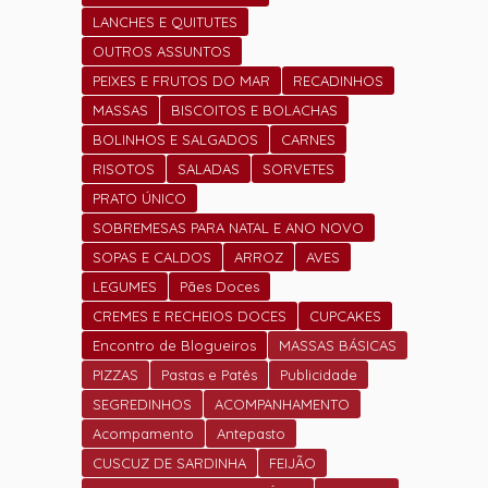
LANCHES E QUITUTES
OUTROS ASSUNTOS
PEIXES E FRUTOS DO MAR
RECADINHOS
MASSAS
BISCOITOS E BOLACHAS
BOLINHOS E SALGADOS
CARNES
RISOTOS
SALADAS
SORVETES
PRATO ÚNICO
SOBREMESAS PARA NATAL E ANO NOVO
SOPAS E CALDOS
ARROZ
AVES
LEGUMES
Pães Doces
CREMES E RECHEIOS DOCES
CUPCAKES
Encontro de Blogueiros
MASSAS BÁSICAS
PIZZAS
Pastas e Patês
Publicidade
SEGREDINHOS
ACOMPANHAMENTO
Acompamento
Antepasto
CUSCUZ DE SARDINHA
FEIJÃO