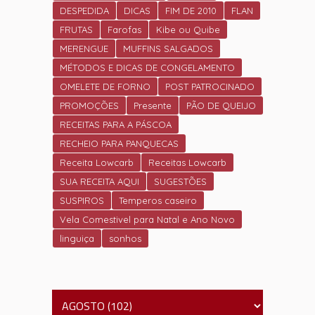
DESPEDIDA
DICAS
FIM DE 2010
FLAN
FRUTAS
Farofas
Kibe ou Quibe
MERENGUE
MUFFINS SALGADOS
MÉTODOS E DICAS DE CONGELAMENTO
OMELETE DE FORNO
POST PATROCINADO
PROMOÇÕES
Presente
PÃO DE QUEIJO
RECEITAS PARA A PÁSCOA
RECHEIO PARA PANQUECAS
Receita Lowcarb
Receitas Lowcarb
SUA RECEITA AQUI
SUGESTÕES
SUSPIROS
Temperos caseiro
Vela Comestivel para Natal e Ano Novo
linguiça
sonhos