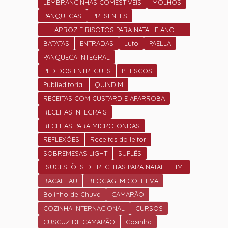
LEMBRANCINHAS COMESTÍVEIS
MOLHOS
PANQUECAS
PRESENTES
ARROZ E RISOTOS PARA NATAL E ANO
NOVO
BATATAS
ENTRADAS
Luto
PAELLA
PANQUECA INTEGRAL
PEDIDOS ENTREGUES
PETISCOS
Publieditorial
QUINDIM
RECEITAS COM CUSTARD E AFARROBA
RECEITAS INTEGRAIS
RECEITAS PARA MICRO-ONDAS
REFLEXÕES
Receitas do leitor
SOBREMESAS LIGHT
SUFLÊS
SUGESTÕES DE RECEITAS PARA NATAL E FIM
DE ANO.
BACALHAU
BLOGAGEM COLETIVA
Bolinho de Chuva
CAMARÃO
COZINHA INTERNACIONAL
CURSOS
CUSCUZ DE CAMARÃO
Coxinha