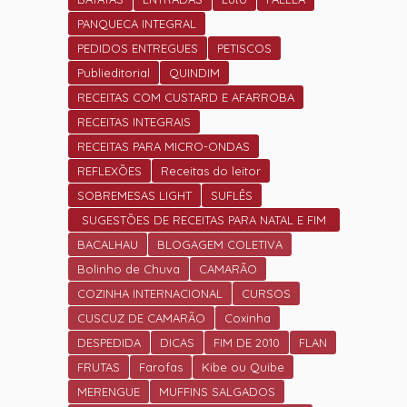
PANQUECA INTEGRAL
PEDIDOS ENTREGUES
PETISCOS
Publieditorial
QUINDIM
RECEITAS COM CUSTARD E AFARROBA
RECEITAS INTEGRAIS
RECEITAS PARA MICRO-ONDAS
REFLEXÕES
Receitas do leitor
SOBREMESAS LIGHT
SUFLÊS
SUGESTÕES DE RECEITAS PARA NATAL E FIM
DE ANO.
BACALHAU
BLOGAGEM COLETIVA
Bolinho de Chuva
CAMARÃO
COZINHA INTERNACIONAL
CURSOS
CUSCUZ DE CAMARÃO
Coxinha
DESPEDIDA
DICAS
FIM DE 2010
FLAN
FRUTAS
Farofas
Kibe ou Quibe
MERENGUE
MUFFINS SALGADOS