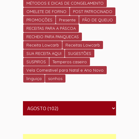
MÉTODOS E DICAS DE CONGELAMENTO
OMELETE DE FORNO
POST PATROCINADO
PROMOÇÕES
Presente
PÃO DE QUEIJO
RECEITAS PARA A PÁSCOA
RECHEIO PARA PANQUECAS
Receita Lowcarb
Receitas Lowcarb
SUA RECEITA AQUI
SUGESTÕES
SUSPIROS
Temperos caseiro
Vela Comestivel para Natal e Ano Novo
linguiça
sonhos