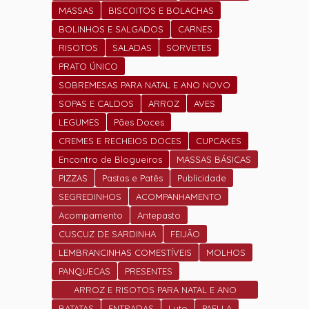
MASSAS
BISCOITOS E BOLACHAS
BOLINHOS E SALGADOS
CARNES
RISOTOS
SALADAS
SORVETES
PRATO ÚNICO
SOBREMESAS PARA NATAL E ANO NOVO
SOPAS E CALDOS
ARROZ
AVES
LEGUMES
Pães Doces
CREMES E RECHEIOS DOCES
CUPCAKES
Encontro de Blogueiros
MASSAS BÁSICAS
PIZZAS
Pastas e Patês
Publicidade
SEGREDINHOS
ACOMPANHAMENTO
Acompamento
Antepasto
CUSCUZ DE SARDINHA
FEIJÃO
LEMBRANCINHAS COMESTÍVEIS
MOLHOS
PANQUECAS
PRESENTES
ARROZ E RISOTOS PARA NATAL E ANO
NOVO
BATATAS
ENTRADAS
Luto
PAELLA