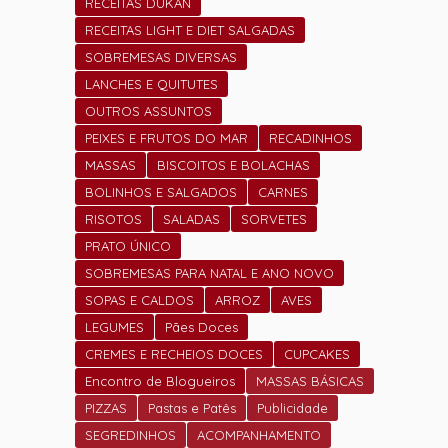
RECEITAS DUKAN
RECEITAS LIGHT E DIET SALGADAS
SOBREMESAS DIVERSAS
LANCHES E QUITUTES
OUTROS ASSUNTOS
PEIXES E FRUTOS DO MAR
RECADINHOS
MASSAS
BISCOITOS E BOLACHAS
BOLINHOS E SALGADOS
CARNES
RISOTOS
SALADAS
SORVETES
PRATO ÚNICO
SOBREMESAS PARA NATAL E ANO NOVO
SOPAS E CALDOS
ARROZ
AVES
LEGUMES
Pães Doces
CREMES E RECHEIOS DOCES
CUPCAKES
Encontro de Blogueiros
MASSAS BÁSICAS
PIZZAS
Pastas e Patês
Publicidade
SEGREDINHOS
ACOMPANHAMENTO