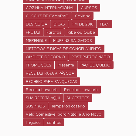
COZINHA INTERNACIONAL
CURSOS
CUSCUZ DE CAMARÃO
Coxinha
DESPEDIDA
DICAS
FIM DE 2010
FLAN
FRUTAS
Farofas
Kibe ou Quibe
MERENGUE
MUFFINS SALGADOS
MÉTODOS E DICAS DE CONGELAMENTO
OMELETE DE FORNO
POST PATROCINADO
PROMOÇÕES
Presente
PÃO DE QUEIJO
RECEITAS PARA A PÁSCOA
RECHEIO PARA PANQUECAS
Receita Lowcarb
Receitas Lowcarb
SUA RECEITA AQUI
SUGESTÕES
SUSPIROS
Temperos caseiro
Vela Comestivel para Natal e Ano Novo
linguiça
sonhos