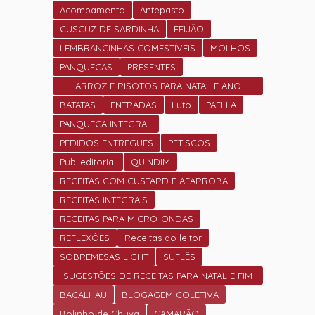
Acompamento
Antepasto
CUSCUZ DE SARDINHA
FEIJÃO
LEMBRANCINHAS COMESTÍVEIS
MOLHOS
PANQUECAS
PRESENTES
ARROZ E RISOTOS PARA NATAL E ANO
NOVO
BATATAS
ENTRADAS
Luto
PAELLA
PANQUECA INTEGRAL
PEDIDOS ENTREGUES
PETISCOS
Publieditorial
QUINDIM
RECEITAS COM CUSTARD E AFARROBA
RECEITAS INTEGRAIS
RECEITAS PARA MICRO-ONDAS
REFLEXÕES
Receitas do leitor
SOBREMESAS LIGHT
SUFLÊS
SUGESTÕES DE RECEITAS PARA NATAL E FIM
DE ANO.
BACALHAU
BLOGAGEM COLETIVA
Bolinho de Chuva
CAMARÃO