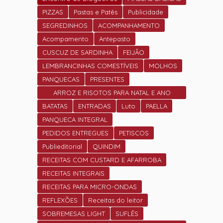
PIZZAS
Pastas e Patês
Publicidade
SEGREDINHOS
ACOMPANHAMENTO
Acompamento
Antepasto
CUSCUZ DE SARDINHA
FEIJÃO
LEMBRANCINHAS COMESTÍVEIS
MOLHOS
PANQUECAS
PRESENTES
ARROZ E RISOTOS PARA NATAL E ANO
NOVO
BATATAS
ENTRADAS
Luto
PAELLA
PANQUECA INTEGRAL
PEDIDOS ENTREGUES
PETISCOS
Publieditorial
QUINDIM
RECEITAS COM CUSTARD E AFARROBA
RECEITAS INTEGRAIS
RECEITAS PARA MICRO-ONDAS
REFLEXÕES
Receitas do leitor
SOBREMESAS LIGHT
SUFLÊS