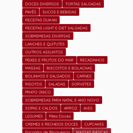
DOCES DIVERSOS
TORTAS SALGADAS
PAVÊS
SUCOS E BEBIDAS
RECEITAS DUKAN
RECEITAS LIGHT E DIET SALGADAS
SOBREMESAS DIVERSAS
LANCHES E QUITUTES
OUTROS ASSUNTOS
PEIXES E FRUTOS DO MAR
RECADINHOS
MASSAS
BISCOITOS E BOLACHAS
BOLINHOS E SALGADOS
CARNES
RISOTOS
SALADAS
SORVETES
PRATO ÚNICO
SOBREMESAS PARA NATAL E ANO NOVO
SOPAS E CALDOS
ARROZ
AVES
LEGUMES
Pães Doces
CREMES E RECHEIOS DOCES
CUPCAKES
Encontro de Blogueiros
MASSAS BÁSICAS