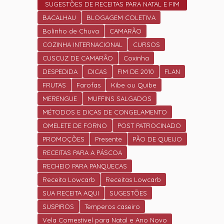
SUGESTÕES DE RECEITAS PARA NATAL E FIM
DE ANO.
BACALHAU
BLOGAGEM COLETIVA
Bolinho de Chuva
CAMARÃO
COZINHA INTERNACIONAL
CURSOS
CUSCUZ DE CAMARÃO
Coxinha
DESPEDIDA
DICAS
FIM DE 2010
FLAN
FRUTAS
Farofas
Kibe ou Quibe
MERENGUE
MUFFINS SALGADOS
MÉTODOS E DICAS DE CONGELAMENTO
OMELETE DE FORNO
POST PATROCINADO
PROMOÇÕES
Presente
PÃO DE QUEIJO
RECEITAS PARA A PÁSCOA
RECHEIO PARA PANQUECAS
Receita Lowcarb
Receitas Lowcarb
SUA RECEITA AQUI
SUGESTÕES
SUSPIROS
Temperos caseiro
Vela Comestivel para Natal e Ano Novo