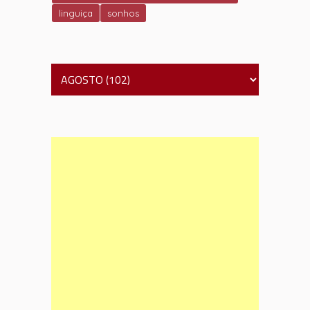
linguiça
sonhos