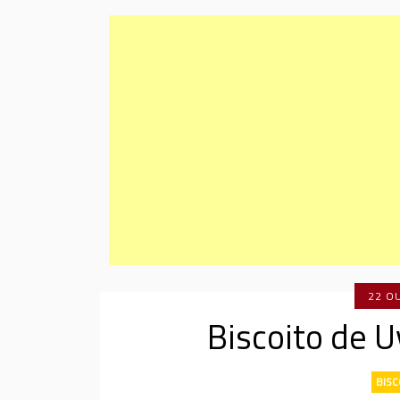
22 O
Biscoito de 
BISC