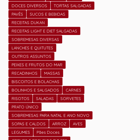
DOCES DIVERSOS
TORTAS SALGADAS
PAVÊS
SUCOS E BEBIDAS
RECEITAS DUKAN
RECEITAS LIGHT E DIET SALGADAS
SOBREMESAS DIVERSAS
LANCHES E QUITUTES
OUTROS ASSUNTOS
PEIXES E FRUTOS DO MAR
RECADINHOS
MASSAS
BISCOITOS E BOLACHAS
BOLINHOS E SALGADOS
CARNES
RISOTOS
SALADAS
SORVETES
PRATO ÚNICO
SOBREMESAS PARA NATAL E ANO NOVO
SOPAS E CALDOS
ARROZ
AVES
LEGUMES
Pães Doces