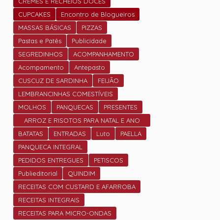
CREMES E RECHEIOS DOCES
CUPCAKES
Encontro de Blogueiros
MASSAS BÁSICAS
PIZZAS
Pastas e Patês
Publicidade
SEGREDINHOS
ACOMPANHAMENTO
Acompamento
Antepasto
CUSCUZ DE SARDINHA
FEIJÃO
LEMBRANCINHAS COMESTÍVEIS
MOLHOS
PANQUECAS
PRESENTES
ARROZ E RISOTOS PARA NATAL E ANO
NOVO
BATATAS
ENTRADAS
Luto
PAELLA
PANQUECA INTEGRAL
PEDIDOS ENTREGUES
PETISCOS
Publieditorial
QUINDIM
RECEITAS COM CUSTARD E AFARROBA
RECEITAS INTEGRAIS
RECEITAS PARA MICRO-ONDAS