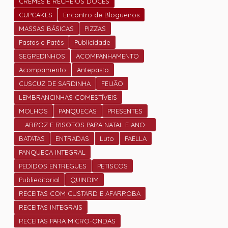
CREMES E RECHEIOS DOCES
CUPCAKES
Encontro de Blogueiros
MASSAS BÁSICAS
PIZZAS
Pastas e Patês
Publicidade
SEGREDINHOS
ACOMPANHAMENTO
Acompamento
Antepasto
CUSCUZ DE SARDINHA
FEIJÃO
LEMBRANCINHAS COMESTÍVEIS
MOLHOS
PANQUECAS
PRESENTES
ARROZ E RISOTOS PARA NATAL E ANO
NOVO
BATATAS
ENTRADAS
Luto
PAELLA
PANQUECA INTEGRAL
PEDIDOS ENTREGUES
PETISCOS
Publieditorial
QUINDIM
RECEITAS COM CUSTARD E AFARROBA
RECEITAS INTEGRAIS
RECEITAS PARA MICRO-ONDAS