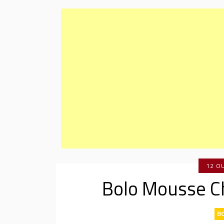
12 O
Bolo Mousse C
BO