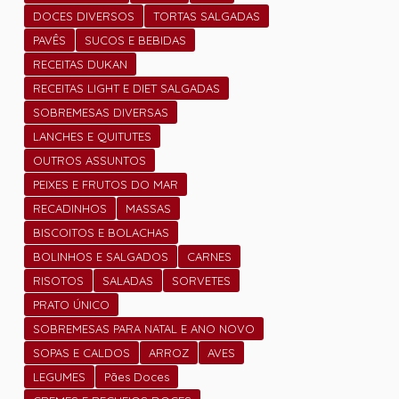
DOCES DIVERSOS
TORTAS SALGADAS
PAVÊS
SUCOS E BEBIDAS
RECEITAS DUKAN
RECEITAS LIGHT E DIET SALGADAS
SOBREMESAS DIVERSAS
LANCHES E QUITUTES
OUTROS ASSUNTOS
PEIXES E FRUTOS DO MAR
RECADINHOS
MASSAS
BISCOITOS E BOLACHAS
BOLINHOS E SALGADOS
CARNES
RISOTOS
SALADAS
SORVETES
PRATO ÚNICO
SOBREMESAS PARA NATAL E ANO NOVO
SOPAS E CALDOS
ARROZ
AVES
LEGUMES
Pães Doces