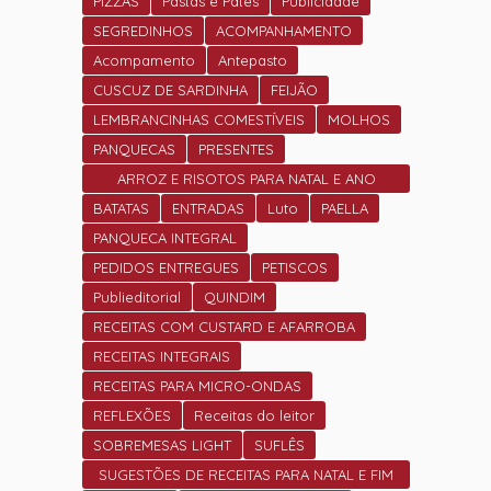
PIZZAS
Pastas e Patês
Publicidade
SEGREDINHOS
ACOMPANHAMENTO
Acompamento
Antepasto
CUSCUZ DE SARDINHA
FEIJÃO
LEMBRANCINHAS COMESTÍVEIS
MOLHOS
PANQUECAS
PRESENTES
ARROZ E RISOTOS PARA NATAL E ANO
NOVO
BATATAS
ENTRADAS
Luto
PAELLA
PANQUECA INTEGRAL
PEDIDOS ENTREGUES
PETISCOS
Publieditorial
QUINDIM
RECEITAS COM CUSTARD E AFARROBA
RECEITAS INTEGRAIS
RECEITAS PARA MICRO-ONDAS
REFLEXÕES
Receitas do leitor
SOBREMESAS LIGHT
SUFLÊS
SUGESTÕES DE RECEITAS PARA NATAL E FIM