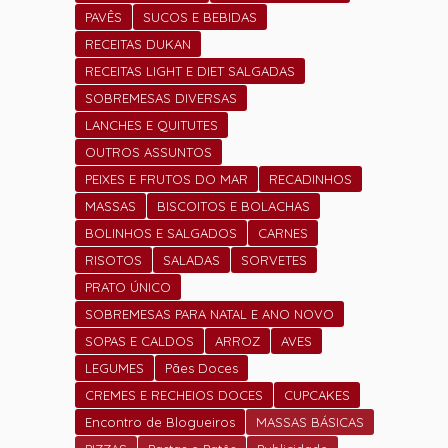
PAVÊS
SUCOS E BEBIDAS
RECEITAS DUKAN
RECEITAS LIGHT E DIET SALGADAS
SOBREMESAS DIVERSAS
LANCHES E QUITUTES
OUTROS ASSUNTOS
PEIXES E FRUTOS DO MAR
RECADINHOS
MASSAS
BISCOITOS E BOLACHAS
BOLINHOS E SALGADOS
CARNES
RISOTOS
SALADAS
SORVETES
PRATO ÚNICO
SOBREMESAS PARA NATAL E ANO NOVO
SOPAS E CALDOS
ARROZ
AVES
LEGUMES
Pães Doces
CREMES E RECHEIOS DOCES
CUPCAKES
Encontro de Blogueiros
MASSAS BÁSICAS