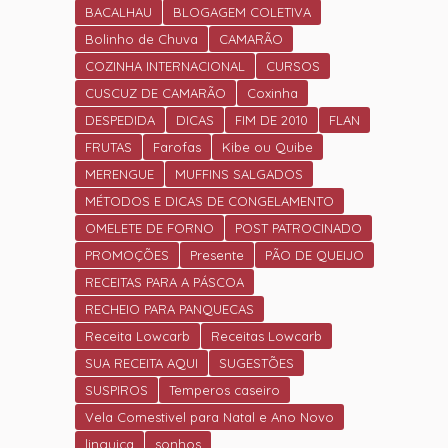
DE ANO.
BACALHAU
BLOGAGEM COLETIVA
Bolinho de Chuva
CAMARÃO
COZINHA INTERNACIONAL
CURSOS
CUSCUZ DE CAMARÃO
Coxinha
DESPEDIDA
DICAS
FIM DE 2010
FLAN
FRUTAS
Farofas
Kibe ou Quibe
MERENGUE
MUFFINS SALGADOS
MÉTODOS E DICAS DE CONGELAMENTO
OMELETE DE FORNO
POST PATROCINADO
PROMOÇÕES
Presente
PÃO DE QUEIJO
RECEITAS PARA A PÁSCOA
RECHEIO PARA PANQUECAS
Receita Lowcarb
Receitas Lowcarb
SUA RECEITA AQUI
SUGESTÕES
SUSPIROS
Temperos caseiro
Vela Comestivel para Natal e Ano Novo
linguiça
sonhos