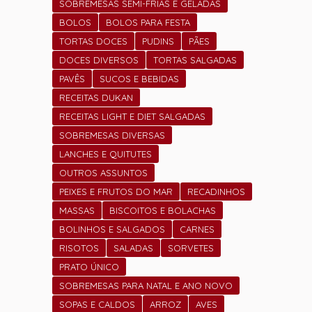
SOBREMESAS SEMI-FRIAS E GELADAS
BOLOS
BOLOS PARA FESTA
TORTAS DOCES
PUDINS
PÃES
DOCES DIVERSOS
TORTAS SALGADAS
PAVÊS
SUCOS E BEBIDAS
RECEITAS DUKAN
RECEITAS LIGHT E DIET SALGADAS
SOBREMESAS DIVERSAS
LANCHES E QUITUTES
OUTROS ASSUNTOS
PEIXES E FRUTOS DO MAR
RECADINHOS
MASSAS
BISCOITOS E BOLACHAS
BOLINHOS E SALGADOS
CARNES
RISOTOS
SALADAS
SORVETES
PRATO ÚNICO
SOBREMESAS PARA NATAL E ANO NOVO
SOPAS E CALDOS
ARROZ
AVES