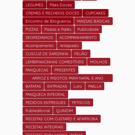
LEGUMES
Pães Doces
CREMES E RECHEIOS DOCES
CUPCAKES
Encontro de Blogueiros
MASSAS BÁSICAS
PIZZAS
Pastas e Patês
Publicidade
SEGREDINHOS
ACOMPANHAMENTO
Acompamento
Antepasto
CUSCUZ DE SARDINHA
FEIJÃO
LEMBRANCINHAS COMESTÍVEIS
MOLHOS
PANQUECAS
PRESENTES
ARROZ E RISOTOS PARA NATAL E ANO
NOVO
BATATAS
ENTRADAS
Luto
PAELLA
PANQUECA INTEGRAL
PEDIDOS ENTREGUES
PETISCOS
Publieditorial
QUINDIM
RECEITAS COM CUSTARD E AFARROBA
RECEITAS INTEGRAIS