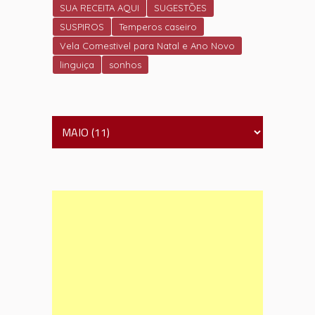
SUA RECEITA AQUI
SUGESTÕES
SUSPIROS
Temperos caseiro
Vela Comestivel para Natal e Ano Novo
linguiça
sonhos