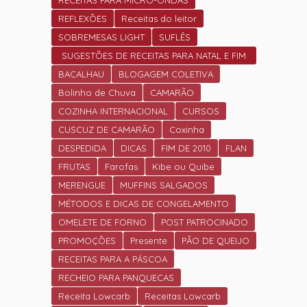
RECEITAS PARA MICRO-ONDAS
REFLEXÕES
Receitas do leitor
SOBREMESAS LIGHT
SUFLÊS
SUGESTÕES DE RECEITAS PARA NATAL E FIM
DE ANO.
BACALHAU
BLOGAGEM COLETIVA
Bolinho de Chuva
CAMARÃO
COZINHA INTERNACIONAL
CURSOS
CUSCUZ DE CAMARÃO
Coxinha
DESPEDIDA
DICAS
FIM DE 2010
FLAN
FRUTAS
Farofas
Kibe ou Quibe
MERENGUE
MUFFINS SALGADOS
MÉTODOS E DICAS DE CONGELAMENTO
OMELETE DE FORNO
POST PATROCINADO
PROMOÇÕES
Presente
PÃO DE QUEIJO
RECEITAS PARA A PÁSCOA
RECHEIO PARA PANQUECAS
Receita Lowcarb
Receitas Lowcarb