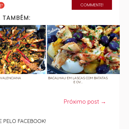
COMMENTE!
A TAMBÉM:
 VALENCIANA
BACALHAU EM LASCAS COM BATATAS
E OV...
Próximo post →
 PELO FACEBOOK!