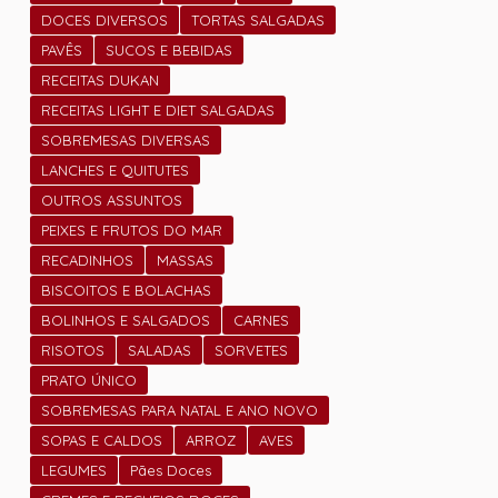
DOCES DIVERSOS
TORTAS SALGADAS
PAVÊS
SUCOS E BEBIDAS
RECEITAS DUKAN
RECEITAS LIGHT E DIET SALGADAS
SOBREMESAS DIVERSAS
LANCHES E QUITUTES
OUTROS ASSUNTOS
PEIXES E FRUTOS DO MAR
RECADINHOS
MASSAS
BISCOITOS E BOLACHAS
BOLINHOS E SALGADOS
CARNES
RISOTOS
SALADAS
SORVETES
PRATO ÚNICO
SOBREMESAS PARA NATAL E ANO NOVO
SOPAS E CALDOS
ARROZ
AVES
LEGUMES
Pães Doces