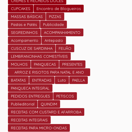
CREMES E RECHEIOS DOCES
CUPCAKES
Encontro de Blogueiros
MASSAS BÁSICAS
PIZZAS
Pastas e Patês
Publicidade
SEGREDINHOS
ACOMPANHAMENTO
Acompamento
Antepasto
CUSCUZ DE SARDINHA
FEIJÃO
LEMBRANCINHAS COMESTÍVEIS
MOLHOS
PANQUECAS
PRESENTES
ARROZ E RISOTOS PARA NATAL E ANO
NOVO
BATATAS
ENTRADAS
Luto
PAELLA
PANQUECA INTEGRAL
PEDIDOS ENTREGUES
PETISCOS
Publieditorial
QUINDIM
RECEITAS COM CUSTARD E AFARROBA
RECEITAS INTEGRAIS
RECEITAS PARA MICRO-ONDAS