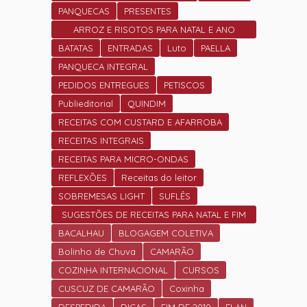
PANQUECAS
PRESENTES
ARROZ E RISOTOS PARA NATAL E ANO
NOVO
BATATAS
ENTRADAS
Luto
PAELLA
PANQUECA INTEGRAL
PEDIDOS ENTREGUES
PETISCOS
Publieditorial
QUINDIM
RECEITAS COM CUSTARD E AFARROBA
RECEITAS INTEGRAIS
RECEITAS PARA MICRO-ONDAS
REFLEXÕES
Receitas do leitor
SOBREMESAS LIGHT
SUFLÊS
SUGESTÕES DE RECEITAS PARA NATAL E FIM
DE ANO.
BACALHAU
BLOGAGEM COLETIVA
Bolinho de Chuva
CAMARÃO
COZINHA INTERNACIONAL
CURSOS
CUSCUZ DE CAMARÃO
Coxinha