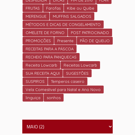
DESPEDIDA
DICAS
FIM DE 2010
FLAN
FRUTAS
Farofas
Kibe ou Quibe
MERENGUE
MUFFINS SALGADOS
MÉTODOS E DICAS DE CONGELAMENTO
OMELETE DE FORNO
POST PATROCINADO
PROMOÇÕES
Presente
PÃO DE QUEIJO
RECEITAS PARA A PÁSCOA
RECHEIO PARA PANQUECAS
Receita Lowcarb
Receitas Lowcarb
SUA RECEITA AQUI
SUGESTÕES
SUSPIROS
Temperos caseiro
Vela Comestivel para Natal e Ano Novo
linguiça
sonhos