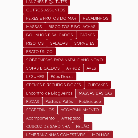
LANCHES E QUITUTES
OUTROS ASSUNTOS
PEIXES E FRUTOS DO MAR
RECADINHOS
MASSAS
BISCOITOS E BOLACHAS
BOLINHOS E SALGADOS
CARNES
RISOTOS
SALADAS
SORVETES
PRATO ÚNICO
SOBREMESAS PARA NATAL E ANO NOVO
SOPAS E CALDOS
ARROZ
AVES
LEGUMES
Pães Doces
CREMES E RECHEIOS DOCES
CUPCAKES
Encontro de Blogueiros
MASSAS BÁSICAS
PIZZAS
Pastas e Patês
Publicidade
SEGREDINHOS
ACOMPANHAMENTO
Acompamento
Antepasto
CUSCUZ DE SARDINHA
FEIJÃO
LEMBRANCINHAS COMESTÍVEIS
MOLHOS