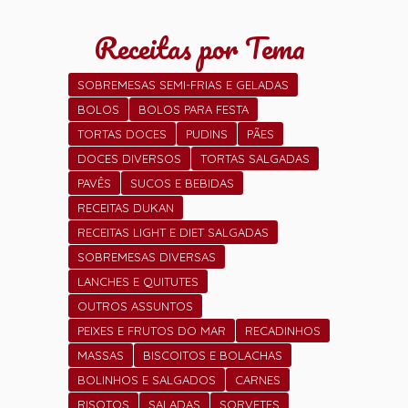
Receitas por Tema
SOBREMESAS SEMI-FRIAS E GELADAS
BOLOS
BOLOS PARA FESTA
TORTAS DOCES
PUDINS
PÃES
DOCES DIVERSOS
TORTAS SALGADAS
PAVÊS
SUCOS E BEBIDAS
RECEITAS DUKAN
RECEITAS LIGHT E DIET SALGADAS
SOBREMESAS DIVERSAS
LANCHES E QUITUTES
OUTROS ASSUNTOS
PEIXES E FRUTOS DO MAR
RECADINHOS
MASSAS
BISCOITOS E BOLACHAS
BOLINHOS E SALGADOS
CARNES
RISOTOS
SALADAS
SORVETES