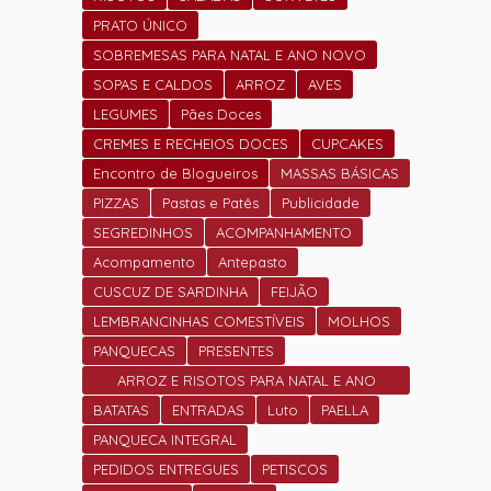
PRATO ÚNICO
SOBREMESAS PARA NATAL E ANO NOVO
SOPAS E CALDOS
ARROZ
AVES
LEGUMES
Pães Doces
CREMES E RECHEIOS DOCES
CUPCAKES
Encontro de Blogueiros
MASSAS BÁSICAS
PIZZAS
Pastas e Patês
Publicidade
SEGREDINHOS
ACOMPANHAMENTO
Acompamento
Antepasto
CUSCUZ DE SARDINHA
FEIJÃO
LEMBRANCINHAS COMESTÍVEIS
MOLHOS
PANQUECAS
PRESENTES
ARROZ E RISOTOS PARA NATAL E ANO
NOVO
BATATAS
ENTRADAS
Luto
PAELLA
PANQUECA INTEGRAL
PEDIDOS ENTREGUES
PETISCOS