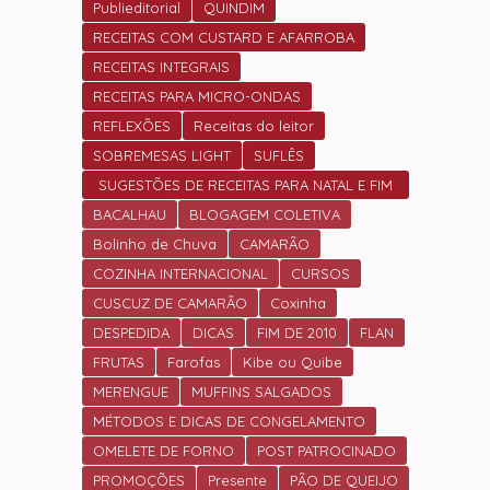
Publieditorial
QUINDIM
RECEITAS COM CUSTARD E AFARROBA
RECEITAS INTEGRAIS
RECEITAS PARA MICRO-ONDAS
REFLEXÕES
Receitas do leitor
SOBREMESAS LIGHT
SUFLÊS
SUGESTÕES DE RECEITAS PARA NATAL E FIM
DE ANO.
BACALHAU
BLOGAGEM COLETIVA
Bolinho de Chuva
CAMARÃO
COZINHA INTERNACIONAL
CURSOS
CUSCUZ DE CAMARÃO
Coxinha
DESPEDIDA
DICAS
FIM DE 2010
FLAN
FRUTAS
Farofas
Kibe ou Quibe
MERENGUE
MUFFINS SALGADOS
MÉTODOS E DICAS DE CONGELAMENTO
OMELETE DE FORNO
POST PATROCINADO
PROMOÇÕES
Presente
PÃO DE QUEIJO