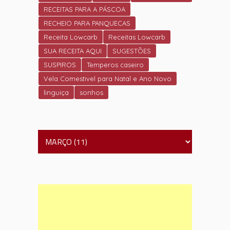
RECEITAS PARA A PÁSCOA
RECHEIO PARA PANQUECAS
Receita Lowcarb
Receitas Lowcarb
SUA RECEITA AQUI
SUGESTÕES
SUSPIROS
Temperos caseiro
Vela Comestivel para Natal e Ano Novo
linguiça
sonhos