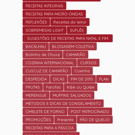
RECEITAS INTEGRAIS
RECEITAS PARA MICRO-ONDAS
REFLEXÕES
Receitas do leitor
SOBREMESAS LIGHT
SUFLÊS
SUGESTÕES DE RECEITAS PARA NATAL E FIM
DE ANO.
BACALHAU
BLOGAGEM COLETIVA
Bolinho de Chuva
CAMARÃO
COZINHA INTERNACIONAL
CURSOS
CUSCUZ DE CAMARÃO
Coxinha
DESPEDIDA
DICAS
FIM DE 2010
FLAN
FRUTAS
Farofas
Kibe ou Quibe
MERENGUE
MUFFINS SALGADOS
MÉTODOS E DICAS DE CONGELAMENTO
OMELETE DE FORNO
POST PATROCINADO
PROMOÇÕES
Presente
PÃO DE QUEIJO
RECEITAS PARA A PÁSCOA