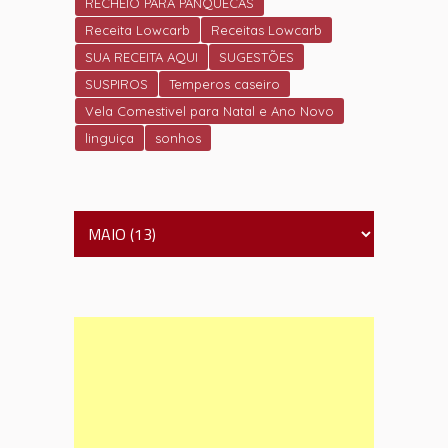
RECHEIO PARA PANQUECAS
Receita Lowcarb
Receitas Lowcarb
SUA RECEITA AQUI
SUGESTÕES
SUSPIROS
Temperos caseiro
Vela Comestivel para Natal e Ano Novo
linguiça
sonhos