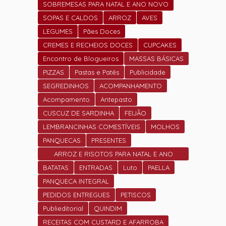
SOBREMESAS PARA NATAL E ANO NOVO
SOPAS E CALDOS
ARROZ
AVES
LEGUMES
Pães Doces
CREMES E RECHEIOS DOCES
CUPCAKES
Encontro de Blogueiros
MASSAS BÁSICAS
PIZZAS
Pastas e Patês
Publicidade
SEGREDINHOS
ACOMPANHAMENTO
Acompamento
Antepasto
CUSCUZ DE SARDINHA
FEIJÃO
LEMBRANCINHAS COMESTÍVEIS
MOLHOS
PANQUECAS
PRESENTES
ARROZ E RISOTOS PARA NATAL E ANO
NOVO
BATATAS
ENTRADAS
Luto
PAELLA
PANQUECA INTEGRAL
PEDIDOS ENTREGUES
PETISCOS
Publieditorial
QUINDIM
RECEITAS COM CUSTARD E AFARROBA