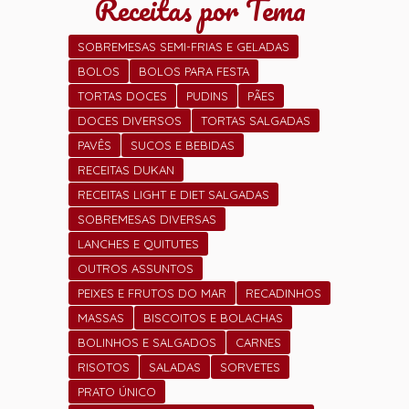
Receitas por Tema
SOBREMESAS SEMI-FRIAS E GELADAS
BOLOS
BOLOS PARA FESTA
TORTAS DOCES
PUDINS
PÃES
DOCES DIVERSOS
TORTAS SALGADAS
PAVÊS
SUCOS E BEBIDAS
RECEITAS DUKAN
RECEITAS LIGHT E DIET SALGADAS
SOBREMESAS DIVERSAS
LANCHES E QUITUTES
OUTROS ASSUNTOS
PEIXES E FRUTOS DO MAR
RECADINHOS
MASSAS
BISCOITOS E BOLACHAS
BOLINHOS E SALGADOS
CARNES
RISOTOS
SALADAS
SORVETES
PRATO ÚNICO