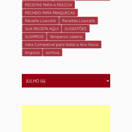
RECEITAS PARA A PÁSCOA
RECHEIO PARA PANQUECAS
Receita Lowcarb
Receitas Lowcarb
SUA RECEITA AQUI
SUGESTÕES
SUSPIROS
Temperos caseiro
Vela Comestivel para Natal e Ano Novo
linguiça
sonhos