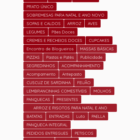
PRATO ÚNICO
SOBREMESAS PARA NATAL E ANO NOVO
SOPAS E CALDOS
ARROZ
AVES
LEGUMES
Pães Doces
CREMES E RECHEIOS DOCES
CUPCAKES
Encontro de Blogueiros
MASSAS BÁSICAS
PIZZAS
Pastas e Patês
Publicidade
SEGREDINHOS
ACOMPANHAMENTO
Acompamento
Antepasto
CUSCUZ DE SARDINHA
FEIJÃO
LEMBRANCINHAS COMESTÍVEIS
MOLHOS
PANQUECAS
PRESENTES
ARROZ E RISOTOS PARA NATAL E ANO
NOVO
BATATAS
ENTRADAS
Luto
PAELLA
PANQUECA INTEGRAL
PEDIDOS ENTREGUES
PETISCOS