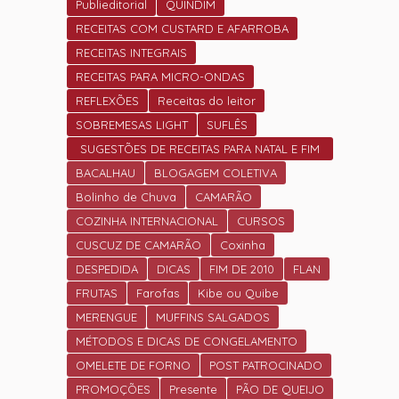
Publieditorial
QUINDIM
RECEITAS COM CUSTARD E AFARROBA
RECEITAS INTEGRAIS
RECEITAS PARA MICRO-ONDAS
REFLEXÕES
Receitas do leitor
SOBREMESAS LIGHT
SUFLÊS
SUGESTÕES DE RECEITAS PARA NATAL E FIM
DE ANO.
BACALHAU
BLOGAGEM COLETIVA
Bolinho de Chuva
CAMARÃO
COZINHA INTERNACIONAL
CURSOS
CUSCUZ DE CAMARÃO
Coxinha
DESPEDIDA
DICAS
FIM DE 2010
FLAN
FRUTAS
Farofas
Kibe ou Quibe
MERENGUE
MUFFINS SALGADOS
MÉTODOS E DICAS DE CONGELAMENTO
OMELETE DE FORNO
POST PATROCINADO
PROMOÇÕES
Presente
PÃO DE QUEIJO