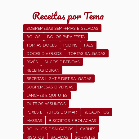
Receitas por Tema
SOBREMESAS SEMI-FRIAS E GELADAS
BOLOS
BOLOS PARA FESTA
TORTAS DOCES
PUDINS
PÃES
DOCES DIVERSOS
TORTAS SALGADAS
PAVÊS
SUCOS E BEBIDAS
RECEITAS DUKAN
RECEITAS LIGHT E DIET SALGADAS
SOBREMESAS DIVERSAS
LANCHES E QUITUTES
OUTROS ASSUNTOS
PEIXES E FRUTOS DO MAR
RECADINHOS
MASSAS
BISCOITOS E BOLACHAS
BOLINHOS E SALGADOS
CARNES
RISOTOS
SALADAS
SORVETES