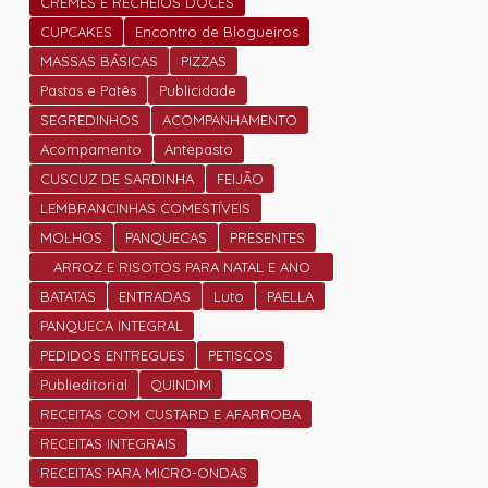
CREMES E RECHEIOS DOCES
CUPCAKES
Encontro de Blogueiros
MASSAS BÁSICAS
PIZZAS
Pastas e Patês
Publicidade
SEGREDINHOS
ACOMPANHAMENTO
Acompamento
Antepasto
CUSCUZ DE SARDINHA
FEIJÃO
LEMBRANCINHAS COMESTÍVEIS
MOLHOS
PANQUECAS
PRESENTES
ARROZ E RISOTOS PARA NATAL E ANO
NOVO
BATATAS
ENTRADAS
Luto
PAELLA
PANQUECA INTEGRAL
PEDIDOS ENTREGUES
PETISCOS
Publieditorial
QUINDIM
RECEITAS COM CUSTARD E AFARROBA
RECEITAS INTEGRAIS
RECEITAS PARA MICRO-ONDAS