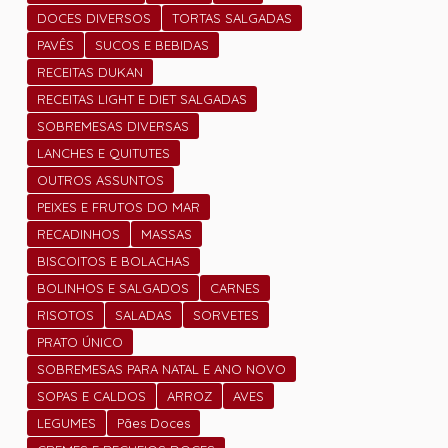
DOCES DIVERSOS
TORTAS SALGADAS
PAVÊS
SUCOS E BEBIDAS
RECEITAS DUKAN
RECEITAS LIGHT E DIET SALGADAS
SOBREMESAS DIVERSAS
LANCHES E QUITUTES
OUTROS ASSUNTOS
PEIXES E FRUTOS DO MAR
RECADINHOS
MASSAS
BISCOITOS E BOLACHAS
BOLINHOS E SALGADOS
CARNES
RISOTOS
SALADAS
SORVETES
PRATO ÚNICO
SOBREMESAS PARA NATAL E ANO NOVO
SOPAS E CALDOS
ARROZ
AVES
LEGUMES
Pães Doces