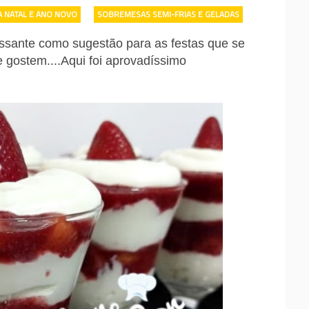
 NATAL E ANO NOVO
-
SOBREMESAS SEMI-FRIAS E GELADAS
essante como sugestão para as festas que se
 gostem....Aqui foi aprovadíssimo