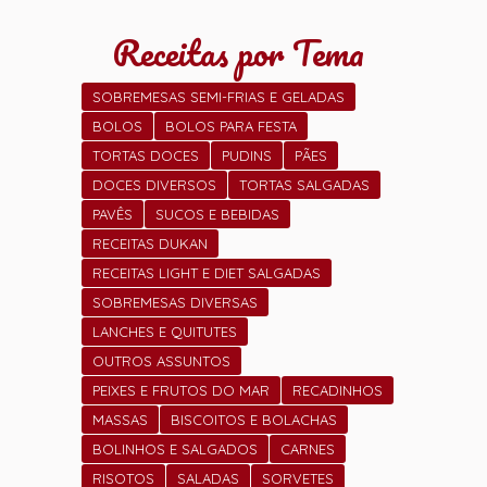
Receitas por Tema
SOBREMESAS SEMI-FRIAS E GELADAS
BOLOS
BOLOS PARA FESTA
TORTAS DOCES
PUDINS
PÃES
DOCES DIVERSOS
TORTAS SALGADAS
PAVÊS
SUCOS E BEBIDAS
RECEITAS DUKAN
RECEITAS LIGHT E DIET SALGADAS
SOBREMESAS DIVERSAS
LANCHES E QUITUTES
OUTROS ASSUNTOS
PEIXES E FRUTOS DO MAR
RECADINHOS
MASSAS
BISCOITOS E BOLACHAS
BOLINHOS E SALGADOS
CARNES
RISOTOS
SALADAS
SORVETES