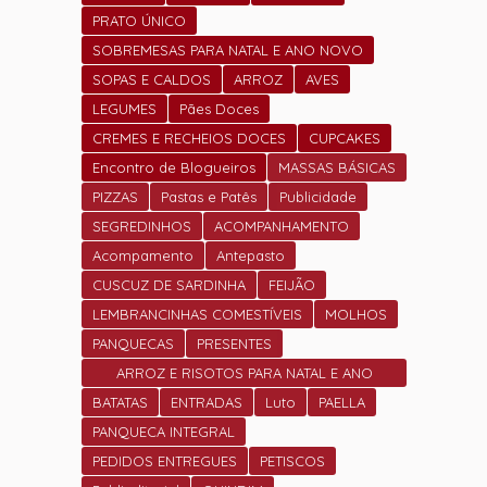
PRATO ÚNICO
SOBREMESAS PARA NATAL E ANO NOVO
SOPAS E CALDOS
ARROZ
AVES
LEGUMES
Pães Doces
CREMES E RECHEIOS DOCES
CUPCAKES
Encontro de Blogueiros
MASSAS BÁSICAS
PIZZAS
Pastas e Patês
Publicidade
SEGREDINHOS
ACOMPANHAMENTO
Acompamento
Antepasto
CUSCUZ DE SARDINHA
FEIJÃO
LEMBRANCINHAS COMESTÍVEIS
MOLHOS
PANQUECAS
PRESENTES
ARROZ E RISOTOS PARA NATAL E ANO
NOVO
BATATAS
ENTRADAS
Luto
PAELLA
PANQUECA INTEGRAL
PEDIDOS ENTREGUES
PETISCOS