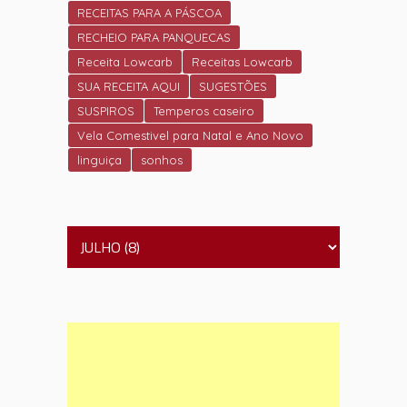
RECEITAS PARA A PÁSCOA
RECHEIO PARA PANQUECAS
Receita Lowcarb
Receitas Lowcarb
SUA RECEITA AQUI
SUGESTÕES
SUSPIROS
Temperos caseiro
Vela Comestivel para Natal e Ano Novo
linguiça
sonhos