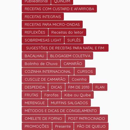
Publieditorial
QUINDIM
RECEITAS COM CUSTARD E AFARROBA
RECEITAS INTEGRAIS
RECEITAS PARA MICRO-ONDAS
REFLEXÕES
Receitas do leitor
SOBREMESAS LIGHT
SUFLÊS
SUGESTÕES DE RECEITAS PARA NATAL E FIM
DE ANO.
BACALHAU
BLOGAGEM COLETIVA
Bolinho de Chuva
CAMARÃO
COZINHA INTERNACIONAL
CURSOS
CUSCUZ DE CAMARÃO
Coxinha
DESPEDIDA
DICAS
FIM DE 2010
FLAN
FRUTAS
Farofas
Kibe ou Quibe
MERENGUE
MUFFINS SALGADOS
MÉTODOS E DICAS DE CONGELAMENTO
OMELETE DE FORNO
POST PATROCINADO
PROMOÇÕES
Presente
PÃO DE QUEIJO