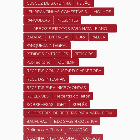
CUSCUZ DE SARDINHA
FEIJÃO
LEMBRANCINHAS COMESTÍVEIS
MOLHOS
PANQUECAS
PRESENTES
ARROZ E RISOTOS PARA NATAL E ANO
NOVO
BATATAS
ENTRADAS
Luto
PAELLA
PANQUECA INTEGRAL
PEDIDOS ENTREGUES
PETISCOS
Publieditorial
QUINDIM
RECEITAS COM CUSTARD E AFARROBA
RECEITAS INTEGRAIS
RECEITAS PARA MICRO-ONDAS
REFLEXÕES
Receitas do leitor
SOBREMESAS LIGHT
SUFLÊS
SUGESTÕES DE RECEITAS PARA NATAL E FIM
DE ANO.
BACALHAU
BLOGAGEM COLETIVA
Bolinho de Chuva
CAMARÃO
COZINHA INTERNACIONAL
CURSOS