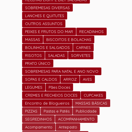
SOBREMESAS DIVERSAS
LANCHES E QUITUTES
OUTROS ASSUNTOS
PEIXES E FRUTOS DO MAR
RECADINHOS
MASSAS
BISCOITOS E BOLACHAS
BOLINHOS E SALGADOS
CARNES
RISOTOS
SALADAS
SORVETES
PRATO ÚNICO
SOBREMESAS PARA NATAL E ANO NOVO
SOPAS E CALDOS
ARROZ
AVES
LEGUMES
Pães Doces
CREMES E RECHEIOS DOCES
CUPCAKES
Encontro de Blogueiros
MASSAS BÁSICAS
PIZZAS
Pastas e Patês
Publicidade
SEGREDINHOS
ACOMPANHAMENTO
Acompamento
Antepasto