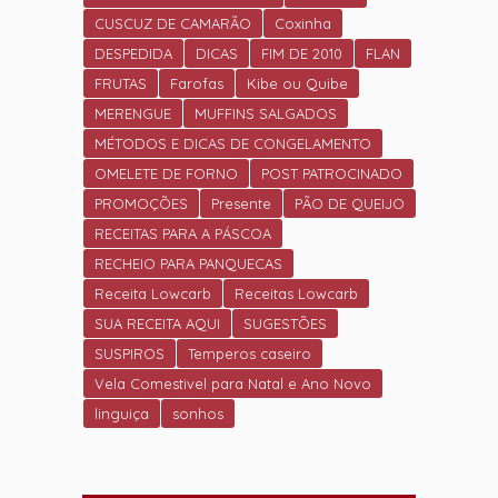
CUSCUZ DE CAMARÃO
Coxinha
DESPEDIDA
DICAS
FIM DE 2010
FLAN
FRUTAS
Farofas
Kibe ou Quibe
MERENGUE
MUFFINS SALGADOS
MÉTODOS E DICAS DE CONGELAMENTO
OMELETE DE FORNO
POST PATROCINADO
PROMOÇÕES
Presente
PÃO DE QUEIJO
RECEITAS PARA A PÁSCOA
RECHEIO PARA PANQUECAS
Receita Lowcarb
Receitas Lowcarb
SUA RECEITA AQUI
SUGESTÕES
SUSPIROS
Temperos caseiro
Vela Comestivel para Natal e Ano Novo
linguiça
sonhos