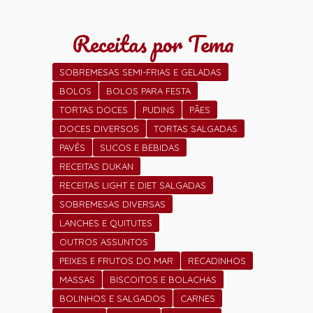
Receitas por Tema
SOBREMESAS SEMI-FRIAS E GELADAS
BOLOS
BOLOS PARA FESTA
TORTAS DOCES
PUDINS
PÃES
DOCES DIVERSOS
TORTAS SALGADAS
PAVÊS
SUCOS E BEBIDAS
RECEITAS DUKAN
RECEITAS LIGHT E DIET SALGADAS
SOBREMESAS DIVERSAS
LANCHES E QUITUTES
OUTROS ASSUNTOS
PEIXES E FRUTOS DO MAR
RECADINHOS
MASSAS
BISCOITOS E BOLACHAS
BOLINHOS E SALGADOS
CARNES