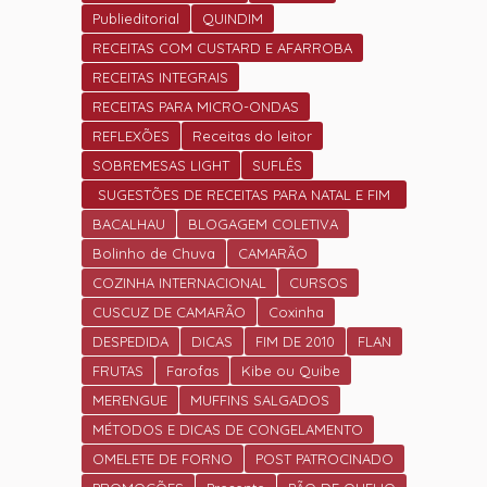
Publieditorial
QUINDIM
RECEITAS COM CUSTARD E AFARROBA
RECEITAS INTEGRAIS
RECEITAS PARA MICRO-ONDAS
REFLEXÕES
Receitas do leitor
SOBREMESAS LIGHT
SUFLÊS
SUGESTÕES DE RECEITAS PARA NATAL E FIM
DE ANO.
BACALHAU
BLOGAGEM COLETIVA
Bolinho de Chuva
CAMARÃO
COZINHA INTERNACIONAL
CURSOS
CUSCUZ DE CAMARÃO
Coxinha
DESPEDIDA
DICAS
FIM DE 2010
FLAN
FRUTAS
Farofas
Kibe ou Quibe
MERENGUE
MUFFINS SALGADOS
MÉTODOS E DICAS DE CONGELAMENTO
OMELETE DE FORNO
POST PATROCINADO