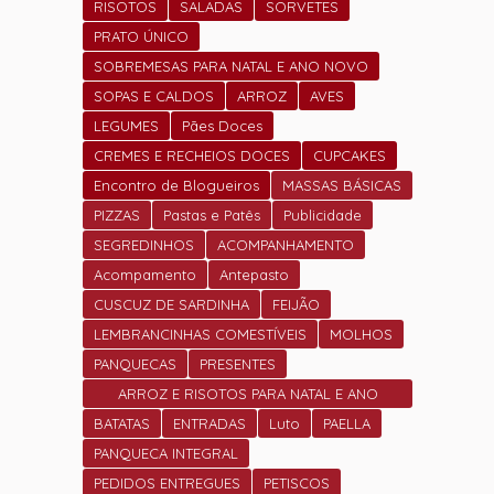
RISOTOS
SALADAS
SORVETES
PRATO ÚNICO
SOBREMESAS PARA NATAL E ANO NOVO
SOPAS E CALDOS
ARROZ
AVES
LEGUMES
Pães Doces
CREMES E RECHEIOS DOCES
CUPCAKES
Encontro de Blogueiros
MASSAS BÁSICAS
PIZZAS
Pastas e Patês
Publicidade
SEGREDINHOS
ACOMPANHAMENTO
Acompamento
Antepasto
CUSCUZ DE SARDINHA
FEIJÃO
LEMBRANCINHAS COMESTÍVEIS
MOLHOS
PANQUECAS
PRESENTES
ARROZ E RISOTOS PARA NATAL E ANO
NOVO
BATATAS
ENTRADAS
Luto
PAELLA
PANQUECA INTEGRAL
PEDIDOS ENTREGUES
PETISCOS