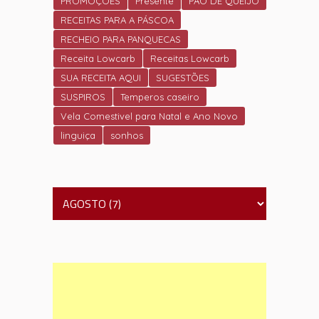
PROMOÇÕES
Presente
PÃO DE QUEIJO
RECEITAS PARA A PÁSCOA
RECHEIO PARA PANQUECAS
Receita Lowcarb
Receitas Lowcarb
SUA RECEITA AQUI
SUGESTÕES
SUSPIROS
Temperos caseiro
Vela Comestivel para Natal e Ano Novo
linguiça
sonhos