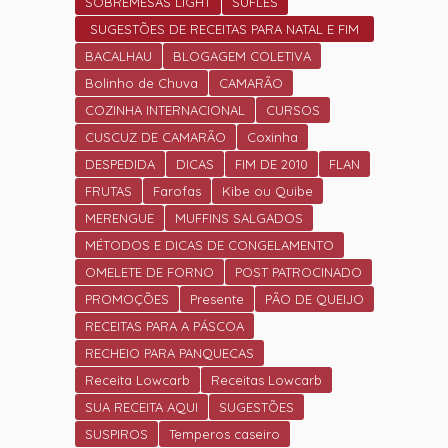
SOBREMESAS LIGHT
SUFLÊS
SUGESTÕES DE RECEITAS PARA NATAL E FIM
DE ANO.
BACALHAU
BLOGAGEM COLETIVA
Bolinho de Chuva
CAMARÃO
COZINHA INTERNACIONAL
CURSOS
CUSCUZ DE CAMARÃO
Coxinha
DESPEDIDA
DICAS
FIM DE 2010
FLAN
FRUTAS
Farofas
Kibe ou Quibe
MERENGUE
MUFFINS SALGADOS
MÉTODOS E DICAS DE CONGELAMENTO
OMELETE DE FORNO
POST PATROCINADO
PROMOÇÕES
Presente
PÃO DE QUEIJO
RECEITAS PARA A PÁSCOA
RECHEIO PARA PANQUECAS
Receita Lowcarb
Receitas Lowcarb
SUA RECEITA AQUI
SUGESTÕES
SUSPIROS
Temperos caseiro