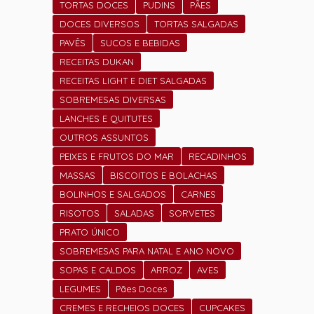
TORTAS DOCES
PUDINS
PÃES
DOCES DIVERSOS
TORTAS SALGADAS
PAVÊS
SUCOS E BEBIDAS
RECEITAS DUKAN
RECEITAS LIGHT E DIET SALGADAS
SOBREMESAS DIVERSAS
LANCHES E QUITUTES
OUTROS ASSUNTOS
PEIXES E FRUTOS DO MAR
RECADINHOS
MASSAS
BISCOITOS E BOLACHAS
BOLINHOS E SALGADOS
CARNES
RISOTOS
SALADAS
SORVETES
PRATO ÚNICO
SOBREMESAS PARA NATAL E ANO NOVO
SOPAS E CALDOS
ARROZ
AVES
LEGUMES
Pães Doces
CREMES E RECHEIOS DOCES
CUPCAKES