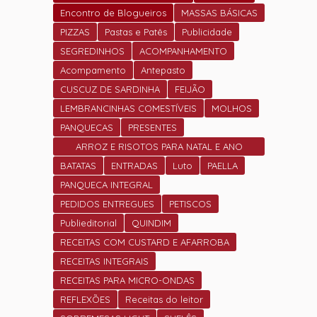
Encontro de Blogueiros
MASSAS BÁSICAS
PIZZAS
Pastas e Patês
Publicidade
SEGREDINHOS
ACOMPANHAMENTO
Acompamento
Antepasto
CUSCUZ DE SARDINHA
FEIJÃO
LEMBRANCINHAS COMESTÍVEIS
MOLHOS
PANQUECAS
PRESENTES
ARROZ E RISOTOS PARA NATAL E ANO
NOVO
BATATAS
ENTRADAS
Luto
PAELLA
PANQUECA INTEGRAL
PEDIDOS ENTREGUES
PETISCOS
Publieditorial
QUINDIM
RECEITAS COM CUSTARD E AFARROBA
RECEITAS INTEGRAIS
RECEITAS PARA MICRO-ONDAS
REFLEXÕES
Receitas do leitor