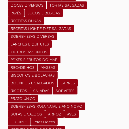
DOCES DIVERSOS
TORTAS SALGADAS
PAVÊS
SUCOS E BEBIDAS
RECEITAS DUKAN
RECEITAS LIGHT E DIET SALGADAS
SOBREMESAS DIVERSAS
LANCHES E QUITUTES
OUTROS ASSUNTOS
PEIXES E FRUTOS DO MAR
RECADINHOS
MASSAS
BISCOITOS E BOLACHAS
BOLINHOS E SALGADOS
CARNES
RISOTOS
SALADAS
SORVETES
PRATO ÚNICO
SOBREMESAS PARA NATAL E ANO NOVO
SOPAS E CALDOS
ARROZ
AVES
LEGUMES
Pães Doces