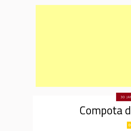
30 J
Compota d
D