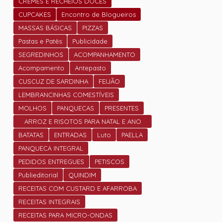
CREMES E RECHEIOS DOCES
CUPCAKES
Encontro de Blogueiros
MASSAS BÁSICAS
PIZZAS
Pastas e Patês
Publicidade
SEGREDINHOS
ACOMPANHAMENTO
Acompamento
Antepasto
CUSCUZ DE SARDINHA
FEIJÃO
LEMBRANCINHAS COMESTÍVEIS
MOLHOS
PANQUECAS
PRESENTES
ARROZ E RISOTOS PARA NATAL E ANO
NOVO
BATATAS
ENTRADAS
Luto
PAELLA
PANQUECA INTEGRAL
PEDIDOS ENTREGUES
PETISCOS
Publieditorial
QUINDIM
RECEITAS COM CUSTARD E AFARROBA
RECEITAS INTEGRAIS
RECEITAS PARA MICRO-ONDAS