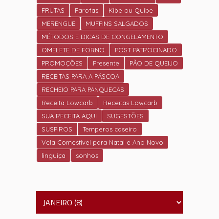
FRUTAS
Farofas
Kibe ou Quibe
MERENGUE
MUFFINS SALGADOS
MÉTODOS E DICAS DE CONGELAMENTO
OMELETE DE FORNO
POST PATROCINADO
PROMOÇÕES
Presente
PÃO DE QUEIJO
RECEITAS PARA A PÁSCOA
RECHEIO PARA PANQUECAS
Receita Lowcarb
Receitas Lowcarb
SUA RECEITA AQUI
SUGESTÕES
SUSPIROS
Temperos caseiro
Vela Comestivel para Natal e Ano Novo
linguiça
sonhos