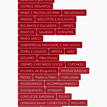
OUTROS ASSUNTOS
PEIXES E FRUTOS DO MAR
RECADINHOS
MASSAS
BISCOITOS E BOLACHAS
BOLINHOS E SALGADOS
CARNES
RISOTOS
SALADAS
SORVETES
PRATO ÚNICO
SOBREMESAS PARA NATAL E ANO NOVO
SOPAS E CALDOS
ARROZ
AVES
LEGUMES
Pães Doces
CREMES E RECHEIOS DOCES
CUPCAKES
Encontro de Blogueiros
MASSAS BÁSICAS
PIZZAS
Pastas e Patês
Publicidade
SEGREDINHOS
ACOMPANHAMENTO
Acompamento
Antepasto
CUSCUZ DE SARDINHA
FEIJÃO
LEMBRANCINHAS COMESTÍVEIS
MOLHOS