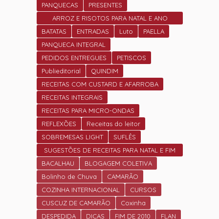
PANQUECAS
PRESENTES
ARROZ E RISOTOS PARA NATAL E ANO
NOVO
BATATAS
ENTRADAS
Luto
PAELLA
PANQUECA INTEGRAL
PEDIDOS ENTREGUES
PETISCOS
Publieditorial
QUINDIM
RECEITAS COM CUSTARD E AFARROBA
RECEITAS INTEGRAIS
RECEITAS PARA MICRO-ONDAS
REFLEXÕES
Receitas do leitor
SOBREMESAS LIGHT
SUFLÊS
SUGESTÕES DE RECEITAS PARA NATAL E FIM
DE ANO.
BACALHAU
BLOGAGEM COLETIVA
Bolinho de Chuva
CAMARÃO
COZINHA INTERNACIONAL
CURSOS
CUSCUZ DE CAMARÃO
Coxinha
DESPEDIDA
DICAS
FIM DE 2010
FLAN