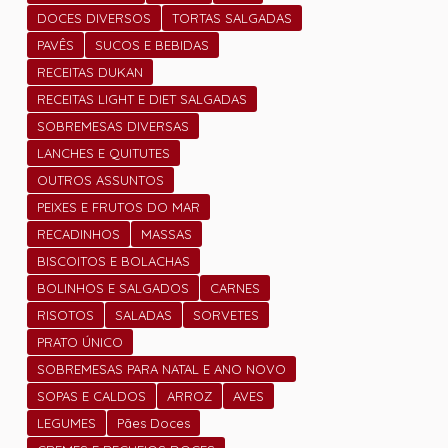
DOCES DIVERSOS
TORTAS SALGADAS
PAVÊS
SUCOS E BEBIDAS
RECEITAS DUKAN
RECEITAS LIGHT E DIET SALGADAS
SOBREMESAS DIVERSAS
LANCHES E QUITUTES
OUTROS ASSUNTOS
PEIXES E FRUTOS DO MAR
RECADINHOS
MASSAS
BISCOITOS E BOLACHAS
BOLINHOS E SALGADOS
CARNES
RISOTOS
SALADAS
SORVETES
PRATO ÚNICO
SOBREMESAS PARA NATAL E ANO NOVO
SOPAS E CALDOS
ARROZ
AVES
LEGUMES
Pães Doces