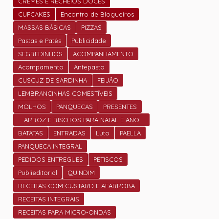
CREMES E RECHEIOS DOCES
CUPCAKES
Encontro de Blogueiros
MASSAS BÁSICAS
PIZZAS
Pastas e Patês
Publicidade
SEGREDINHOS
ACOMPANHAMENTO
Acompamento
Antepasto
CUSCUZ DE SARDINHA
FEIJÃO
LEMBRANCINHAS COMESTÍVEIS
MOLHOS
PANQUECAS
PRESENTES
ARROZ E RISOTOS PARA NATAL E ANO
NOVO
BATATAS
ENTRADAS
Luto
PAELLA
PANQUECA INTEGRAL
PEDIDOS ENTREGUES
PETISCOS
Publieditorial
QUINDIM
RECEITAS COM CUSTARD E AFARROBA
RECEITAS INTEGRAIS
RECEITAS PARA MICRO-ONDAS