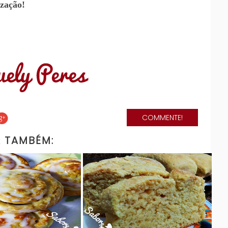
zação!
COMMENTE!
A TAMBÉM: